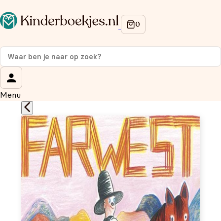
Op de hoogte blijven van onze acties?
Meld je aan voor onze nieuwsbrief en ontvang
10% korti
je eerste aankoop!
Wat is je voornaam?
*
Menu
Wat is je e-mailadres?
*
Aanmelden
We gebruiken je gegevens om contact op te nemen, in
overeenstemming met ons
privacybeleid.