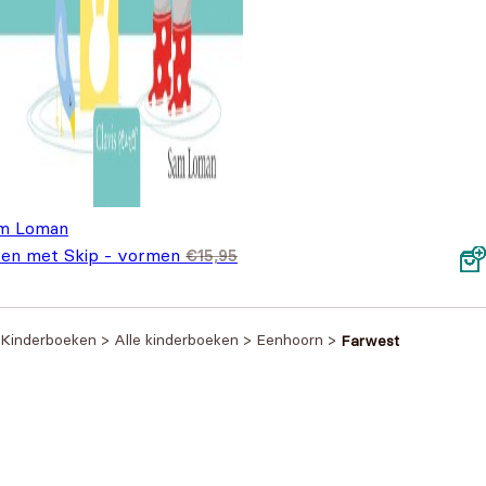
m Loman
ren met Skip - vormen
€
15,95
spronkelijke prijs was: €15,95.
Huidige prijs is: €9,95.
,95
Kinderboeken
>
Alle kinderboeken
>
Eenhoorn
>
Farwest