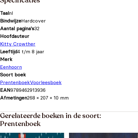
Specificaties
Taal
nl
Bindwijze
Hardcover
Aantal pagina's
32
Hoofdauteur
Kitty Crowther
Leeftijd
4 t/m 8 jaar
Merk
Eenhoorn
Soort boek
Prentenboek
Voorleesboek
EAN
9789462913936
Afmetingen
268 × 207 × 10 mm
Gerelateerde boeken in de soort:
Prentenboek