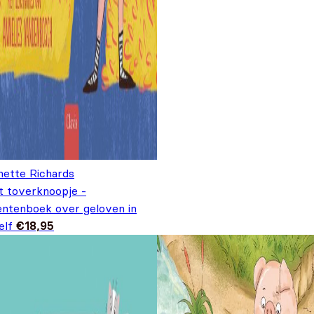
nette Richards
t toverknoopje -
entenboek over geloven in
elf
€
18,95