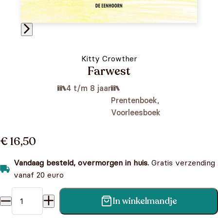
Kitty Crowther
Farwest
4 t/m 8 jaar
Prentenboek,
Voorleesboek
€ 16,50
Vandaag besteld, overmorgen in huis.
Gratis verzending
vanaf 20 euro
In winkelmandje
Farwest aantal