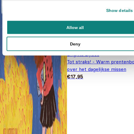
Show details
Allow all
Deny
Brigitta Bijloos
Tot straks! - Warm prentenb
over het dagelijkse missen
€
17,95