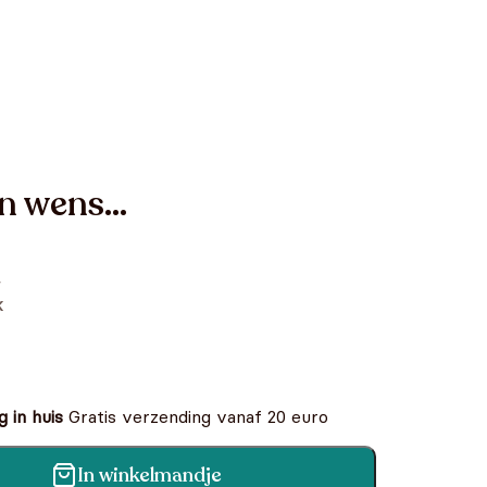
n wens...
,
k
 in huis
Gratis verzending vanaf 20 euro
In winkelmandje
tal