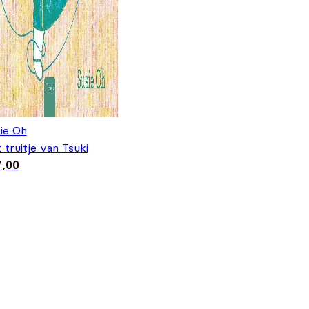
€18,95.
€14,95.
ie Oh
 truitje van Tsuki
7,00