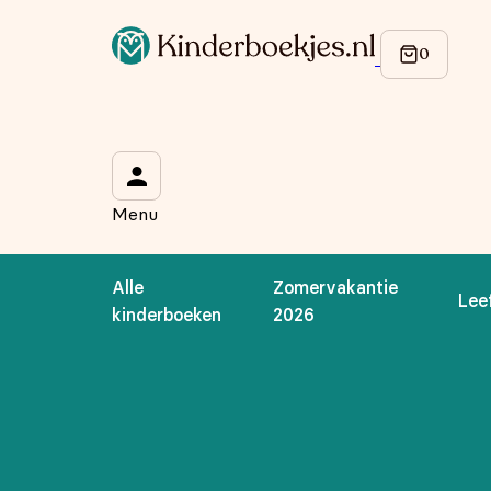
Op de hoogte blijven van onze acties?
Meld je aan voor onze nieuwsbrief en ontvang
10% korti
Wat is je voornaam?
*
Menu
Wat is je e-mailadres?
*
Alle
Zomervakantie
Lee
Aanmelden
kinderboeken
2026
We gebruiken je gegevens om contact op te nemen, in