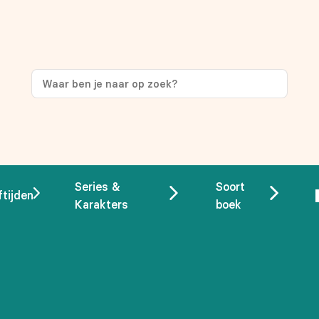
ng
op je eerste aankoop!
Series &
Soort
ftijden
Karakters
boek
 overeenstemming met ons
privacybeleid.