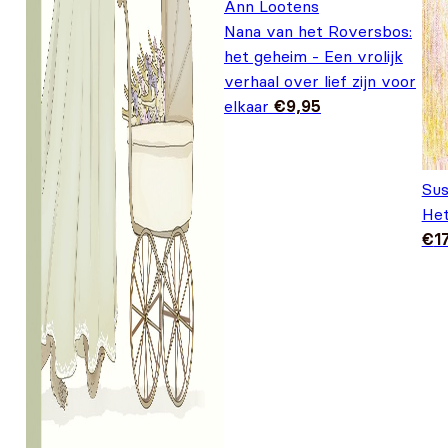
Ann Lootens
Nana van het Roversbos:
het geheim - Een vrolijk
verhaal over lief zijn voor
elkaar
€
9,95
Sus
Het
€
1