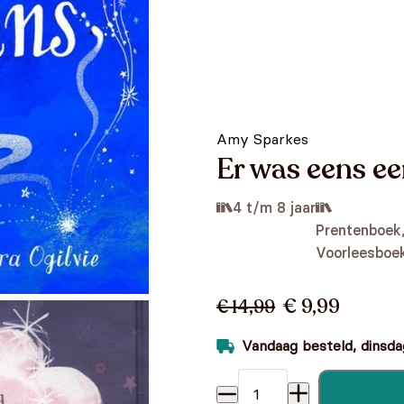
Amy Sparkes
Er was eens ee
4 t/m 8 jaar
Prentenboek
Voorleesboe
€ 9,99
€ 14,99
Vandaag besteld, dinsdag
Er was eens een wens... aan