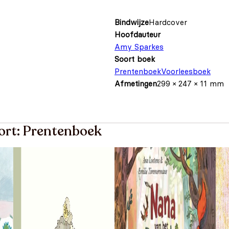
Bindwijze
Hardcover
Hoofdauteur
Amy Sparkes
Soort boek
Prentenboek
Voorleesboek
Afmetingen
299 × 247 × 11 mm
oort: Prentenboek