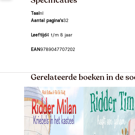
Specificaties
Taal
nl
Aantal pagina's
32
Leeftijd
4 t/m 8 jaar
EAN
9789047707202
Gerelateerde boeken in de s