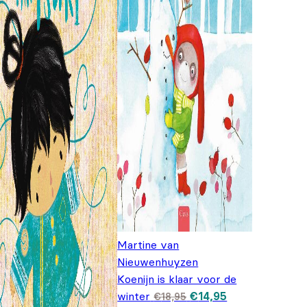
Martine van
Nieuwenhuyzen
Koenijn is klaar voor de
Oorspronkelijke
Huidige
winter
€
14,95
€
18,95
prijs was:
prijs is: