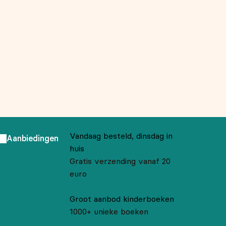
Vandaag besteld, dinsdag in
Aanbiedingen
huis
Gratis verzending vanaf 20
euro
Groot aanbod kinderboeken
1000+ unieke boeken