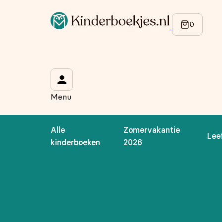
Op de hoogte blijven van onze acties?
Meld je aan voor onze nieuwsbrief en ontvang
10% korti
Wat is je voornaam?
*
Menu
Wat is je e-mailadres?
*
Alle
Zomervakantie
Lee
Aanmelden
kinderboeken
2026
We gebruiken je gegevens om contact op te nemen, in