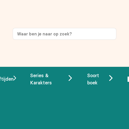
ng
op je eerste aankoop!
Series &
Soort
ftijden
Karakters
boek
 overeenstemming met ons
privacybeleid.