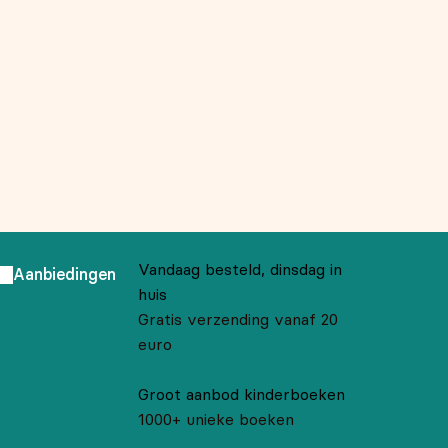
Vandaag besteld, dinsdag in
Aanbiedingen
huis
Gratis verzending vanaf 20
euro
Groot aanbod kinderboeken
1000+ unieke boeken