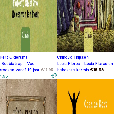
lkert Oldersma
Chinouk Thijssen
 Boebietrep - Voor
Lucia Flores - Lúcia Flores en
broeken vanaf 10 jaar
behekste kermis
€
16,95
€
17,95
spronkelijke prijs was:
Huidige prijs is: €14,95.
4,95
7,95.