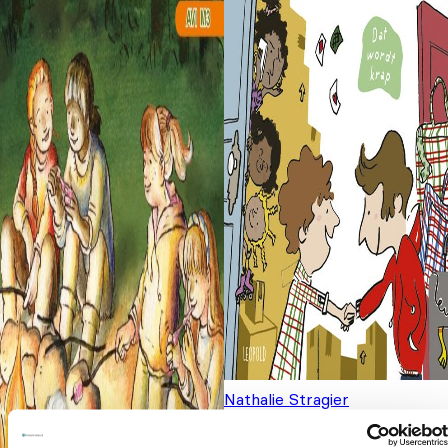
Nathalie Stragier
Het huis ontploft
€
16,99