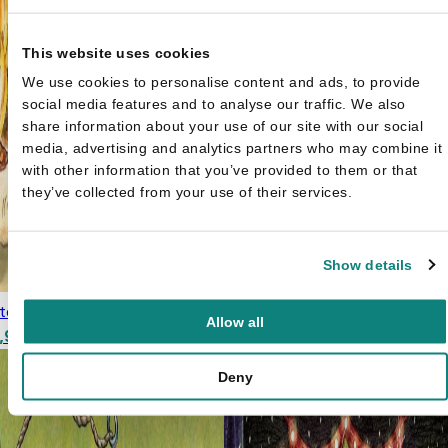
This website uses cookies
We use cookies to personalise content and ads, to provide
social media features and to analyse our traffic. We also
share information about your use of our site with our social
media, advertising and analytics partners who may combine it
with other information that you’ve provided to them or that
they’ve collected from your use of their services.
Show details
lto - Koud & op kamp
€
10,99
Allow all
spronkelijke prijs was:
Huidige prijs is: €7,99.
,99
0,99.
Deny