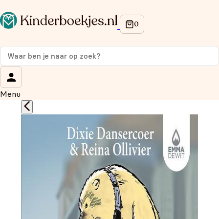
Op de hoogte blijven van onze acties?
Meld je aan voor onze nieuwsbrief en ontvang
10%
korting
op je eerste aankoop!
Wat is je voornaam?
*
Menu
Wat is je e-mailadres?
*
Aanmelden
We gebruiken je gegevens om contact op te nemen, in
overeenstemming met ons
privacybeleid.