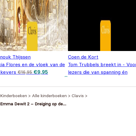
inouk Thijssen
Coen de Kort
ia Flores en de vloek van de
Tom Trubbels breekt in - Voo
Oorspronkelijke
Huidige
skevers
€
9,95
lezers die van spanning én
€
16,95
prijs was:
prijs is:
humor houden
€
16,95
€16,95.
€9,95.
Kinderboeken
>
Alle kinderboeken
>
Clavis
>
Emma Dewit 2 – Dreiging op de
toendra