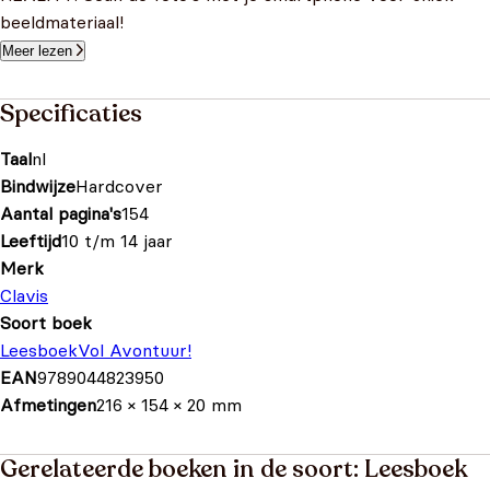
beeldmateriaal!
Meer lezen
Specificaties
Taal
nl
Bindwijze
Hardcover
Aantal pagina's
154
Leeftijd
10 t/m 14 jaar
Merk
Clavis
Soort boek
Leesboek
Vol Avontuur!
EAN
9789044823950
Afmetingen
216 × 154 × 20 mm
Gerelateerde boeken in de soort: Leesboek