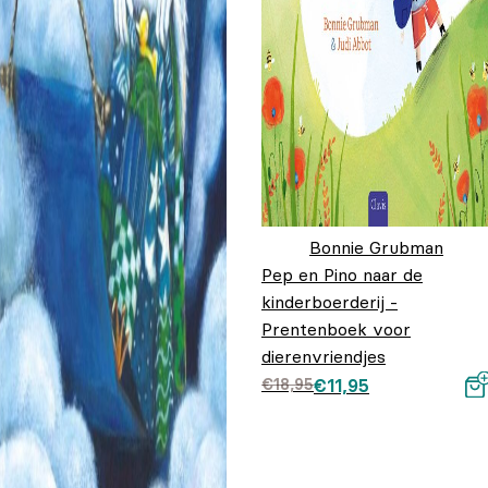
Bonnie Grubman
Pep en Pino naar de
kinderboerderij -
Prentenboek voor
dierenvriendjes
Oorspronkelijke prij
Huidige prijs is:
€
18,95
€
11,95
was: €18,95.
€11,95.