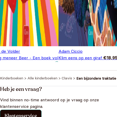
e de Volder
Adam Ciccio
g meneer Beer - Een boek vol
Klim eens op een giraf
€
18,9
Oorspronkelijke
Huidige
lijke versjes
€
14,95
€
18,95
prijs was:
prijs is:
€18,95.
€14,95.
Kinderboeken
>
Alle kinderboeken
>
Clavis
>
Een bijzondere traktatie
Heb je een vraag?
Vind binnen no-time antwoord op je vraag op onze
klantenservice pagina.
Klantenservice