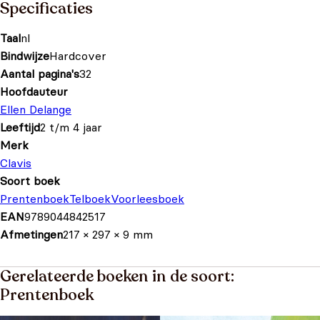
Specificaties
Taal
nl
Bindwijze
Hardcover
Aantal pagina's
32
Hoofdauteur
Ellen Delange
Leeftijd
2 t/m 4 jaar
Merk
Clavis
Soort boek
Prentenboek
Telboek
Voorleesboek
EAN
9789044842517
Afmetingen
217 × 297 × 9 mm
Gerelateerde boeken in de soort:
Prentenboek