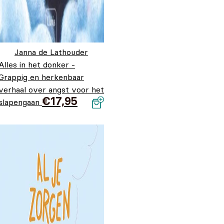
Janna de Lathouder
Alles in het donker -
Grappig en herkenbaar
verhaal over angst voor het
€
17,95
slapengaan