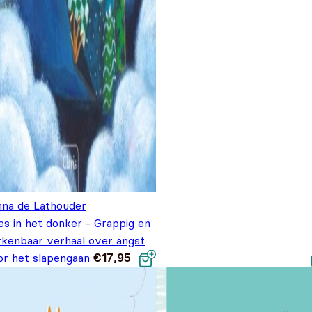
nna de Lathouder
es in het donker - Grappig en
rkenbaar verhaal over angst
or het slapengaan
€
17,95