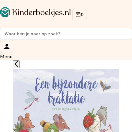
Op de hoogte blijven van onze acties?
Meld je aan voor onze nieuwsbrief en ontvang
10%
korting
op je eerste aankoop!
Wat is je voornaam?
*
Menu
Wat is je e-mailadres?
*
Aanmelden
We gebruiken je gegevens om contact op te nemen, in
overeenstemming met ons
privacybeleid.