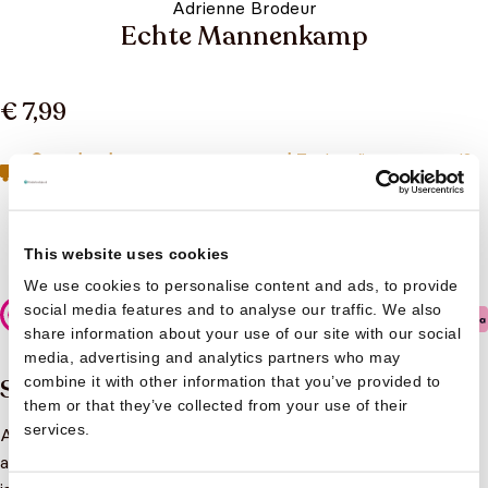
Adrienne Brodeur
Echte Mannenkamp
€ 7,99
Geen boeken meer op voorraad
Toch geïnteresseerd?
Neem contact op met de klantenservice
Niet op voorraad
This website uses cookies
We use cookies to personalise content and ads, to provide
social media features and to analyse our traffic. We also
Veilig betalen
share information about your use of our site with our social
media, advertising and analytics partners who may
combine it with other information that you’ve provided to
Samenvatting
them or that they’ve collected from your use of their
services.
Als biologe weet Lucy dat in de dierenwereld mannetjes
alles uit de kast halen om een vrouwtje te krijgen. Dus wat