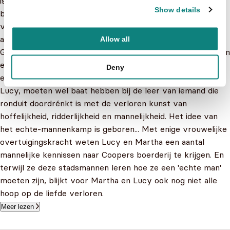
is er mis met de mannen van New York? Lucy's vriend kan
Show details
bijvoorbeeld geen haardvuur aanleggen en haar beste
vriendin Martha is nooit verder gekomen dan een eerste
afspraakje...
Allow all
Gelukkig is daar Cooper, een oude vriend van Lucy, geboren
en getogen op het boerenbedrijf van zijn familie en een
Deny
echte heer. De mannen die ze kennen, menen Martha en
Lucy, moeten wel baat hebben bij de leer van iemand die
ronduit doordrénkt is met de verloren kunst van
hoffelijkheid, ridderlijkheid en mannelijkheid. Het idee van
het echte-mannenkamp is geboren... Met enige vrouwelijke
overtuigingskracht weten Lucy en Martha een aantal
mannelijke kennissen naar Coopers boerderij te krijgen. En
terwijl ze deze stadsmannen leren hoe ze een 'echte man'
moeten zijn, blijkt voor Martha en Lucy ook nog niet alle
hoop op de liefde verloren.
Meer lezen