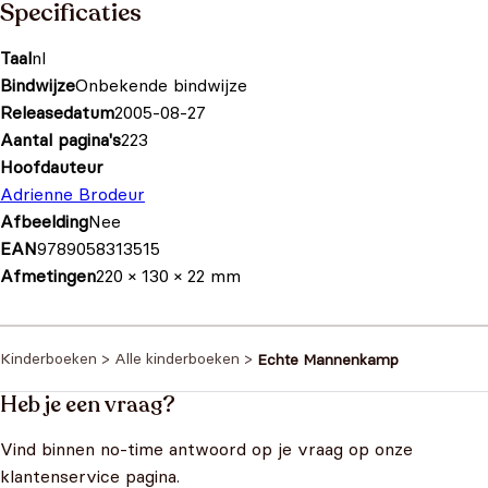
Specificaties
Taal
nl
Bindwijze
Onbekende bindwijze
Releasedatum
2005-08-27
Aantal pagina's
223
Hoofdauteur
Adrienne Brodeur
Afbeelding
Nee
EAN
9789058313515
Afmetingen
220 × 130 × 22 mm
Kinderboeken
>
Alle kinderboeken
>
Echte Mannenkamp
Heb je een vraag?
Vind binnen no-time antwoord op je vraag op onze
klantenservice pagina.