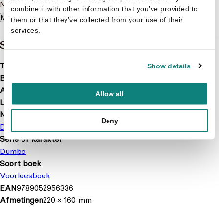
Meeslepend verhaal met mooie illustraties in kleur.
combine it with other information that you’ve provided to
Meer lezen
them or that they’ve collected from your use of their
services.
Specificaties
Taal
nl
Show details
Bindwijze
Softcover
Aantal pagina's
32
Allow all
Leeftijd
3 t/m 10 jaar
Merk
Deny
Disney
Serie of karakter
Dumbo
Soort boek
Voorleesboek
EAN
9789052956336
Afmetingen
220 × 160 mm