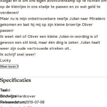
Abigail en ik om ons eigen avonturenkamp op te richten om
op de kleintjes in ons stadje te passen en zo wat geld te
verdienen!
Maar nu is mijn onbetrouwbare neefje Julian naar Miradero
gekomen en laat hij mij op zijn kleine broertje Oliver
passen!
Ik weet niet of Oliver een kleine Julian-in-wording is of
gewoon een stil kind, maar één ding is zeker: Julian haalt
weer zijn oude vertrouwde streken uit...
Ik schrijf snel weer!
Lucky
Meer lezen
Specificaties
Taal
nl
Bindwijze
Hardcover
Releasedatum
2019-07-08