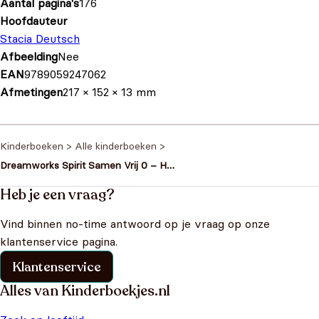
Aantal pagina's
176
Hoofdauteur
Stacia Deutsch
Afbeelding
Nee
EAN
9789059247062
Afmetingen
217 × 152 × 13 mm
Kinderboeken
>
Alle kinderboeken
>
Dreamworks Spirit Samen Vrij 0 – Het
dagboek van Lucky
Heb je een vraag?
Vind binnen no-time antwoord op je vraag op onze
klantenservice pagina.
Klantenservice
Alles van Kinderboekjes.nl