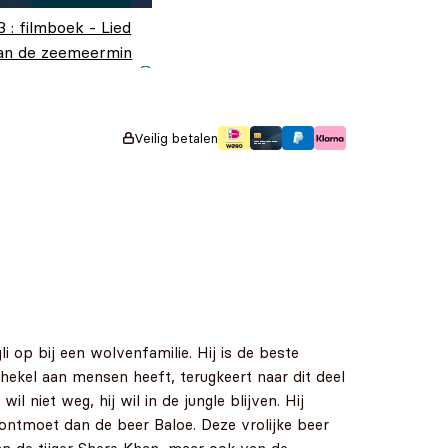
3 : filmboek - Lied
an de zeemeermin
orspronkelijke
uidige prijs is:
18,99
€
14,99
rijs was:
14,99.
18,99.
Veilig betalen
 op bij een wolvenfamilie. Hij is de beste
hekel aan mensen heeft, terugkeert naar dit deel
 niet weg, hij wil in de jungle blijven. Hij
ontmoet dan de beer Baloe. Deze vrolijke beer