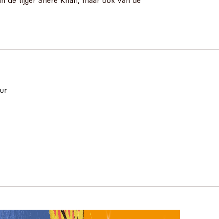
van de tijger Shere Khan, maar ook van de
eur