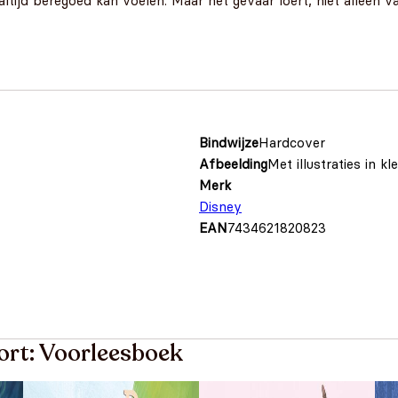
 altijd beregoed kan voelen. Maar het gevaar loert, niet alleen 
Bindwijze
Hardcover
Afbeelding
Met illustraties in kl
Merk
Disney
EAN
7434621820823
ort: Voorleesboek