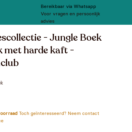
Bereikbaar via Whatsapp
Voor vragen en persoonlijk
advies
scollectie - Jungle Boek
 met harde kaft -
club
ek
oorraad
Toch geïnteresseerd? Neem contact
ce