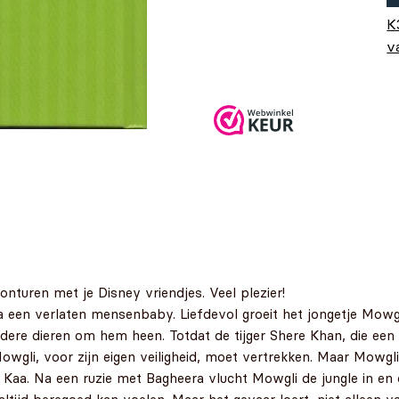
K
v
O
H
€
p
€
€
nturen met je Disney vriendjes. Veel plezier!
a een verlaten mensenbaby. Liefdevol groeit het jongetje Mowgli
dere dieren om hem heen. Totdat de tijger Shere Khan, die een 
gli, voor zijn eigen veiligheid, moet vertrekken. Maar Mowgli wil
Kaa. Na een ruzie met Bagheera vlucht Mowgli de jungle in en 