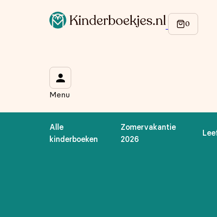
Op de hoogte blijven van onze acties?
Meld je aan voor onze nieuwsbrief en ontvang
10% korti
Wat is je voornaam?
*
Menu
Wat is je e-mailadres?
*
Alle
Zomervakantie
Lee
Aanmelden
kinderboeken
2026
We gebruiken je gegevens om contact op te nemen, in