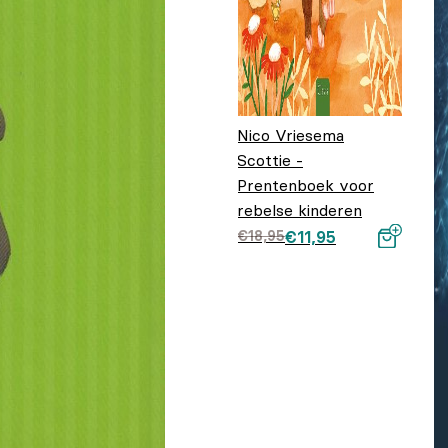
Nico Vriesema
Scottie -
Prentenboek voor
rebelse kinderen
Oorspronkelijke
Huidige prijs is:
€
18,95
€
11,95
prijs was:
€11,95.
€18,95.