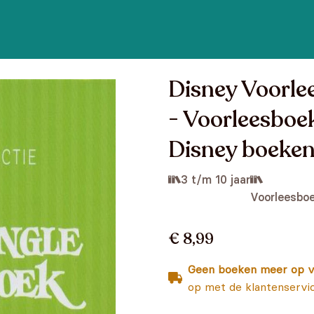
Disney Voorlee
- Voorleesboek
Disney boeken
3 t/m 10 jaar
Voorleesbo
€ 8,99
Geen boeken meer op v
op met de klantenservi