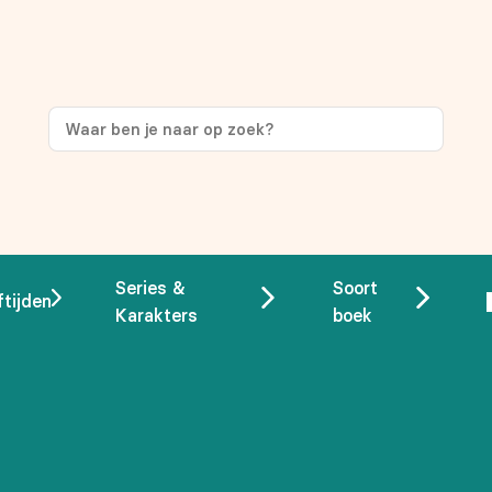
ng
op je eerste aankoop!
Series &
Soort
ftijden
Karakters
boek
 overeenstemming met ons
privacybeleid.