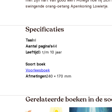
met zijn hart van goud leert Mowgli hoe hij zich
swingende orang-oetang Apenkoning Lowietje.
Specificaties
Taal
nl
Aantal pagina's
44
Leeftijd
3 t/m 10 jaar
Soort boek
Voorleesboek
Afmetingen
240 × 170 mm
Gerelateerde boeken in de so