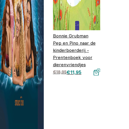
Bonnie Grubman
Pep en Pino naar de
kinderboerderij -
Prentenboek voor
dierenvriendjes
Oorspronkelijke
Huidige prijs is:
€
18,95
€
11,95
prijs was:
€11,95.
€18,95.