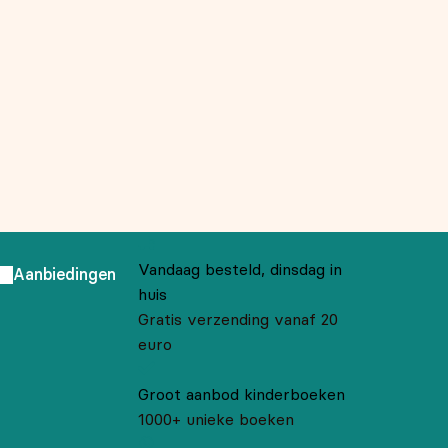
Vandaag besteld, dinsdag in
Aanbiedingen
huis
Gratis verzending vanaf 20
euro
Groot aanbod kinderboeken
1000+ unieke boeken