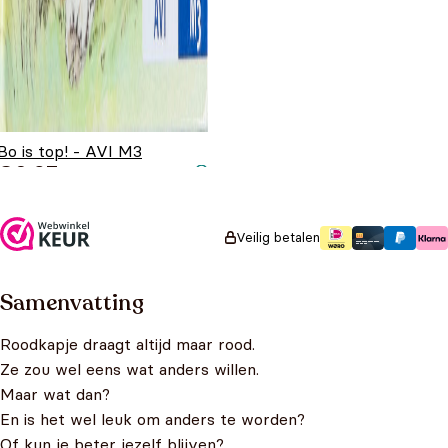
Bo is top! - AVI M3
€
6,95
Veilig betalen
Samenvatting
Roodkapje draagt altijd maar rood.
Ze zou wel eens wat anders willen.
Maar wat dan?
En is het wel leuk om anders te worden?
Of kun je beter jezelf blijven?