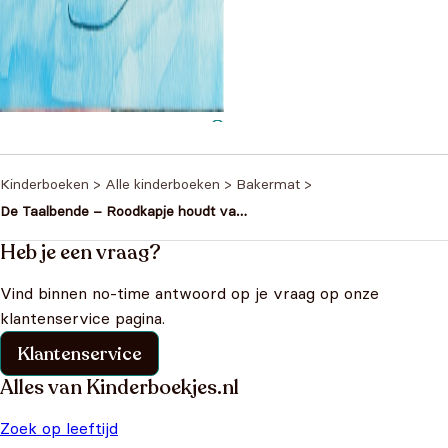
 schat - AVI M3
€
6,95
Kinderboeken
>
Alle kinderboeken
>
Bakermat
>
De Taalbende – Roodkapje houdt van
groen
Heb je een vraag?
Vind binnen no-time antwoord op je vraag op onze
klantenservice pagina.
Klantenservice
Alles van Kinderboekjes.nl
Zoek op leeftijd