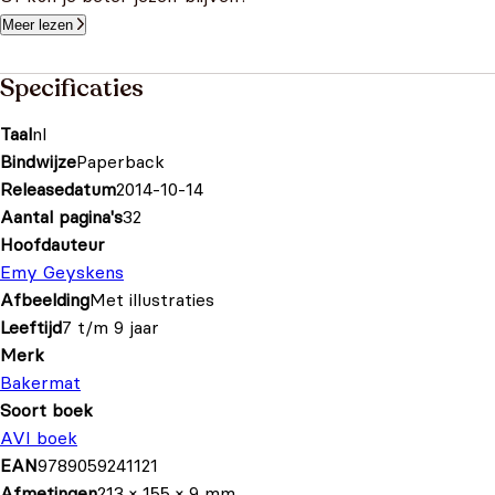
Meer lezen
Specificaties
Taal
nl
Bindwijze
Paperback
Releasedatum
2014-10-14
Aantal pagina's
32
Hoofdauteur
Emy Geyskens
Afbeelding
Met illustraties
Leeftijd
7 t/m 9 jaar
Merk
Bakermat
Soort boek
AVI boek
EAN
9789059241121
Afmetingen
213 × 155 × 9 mm