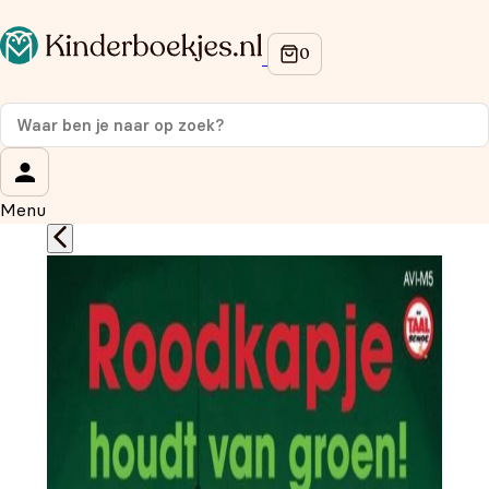
Op de hoogte blijven van onze acties?
Meld je aan voor onze nieuwsbrief en ontvang
10%
korting
op je eerste aankoop!
Wat is je voornaam?
*
Menu
Wat is je e-mailadres?
*
Aanmelden
We gebruiken je gegevens om contact op te nemen, in
overeenstemming met ons
privacybeleid.