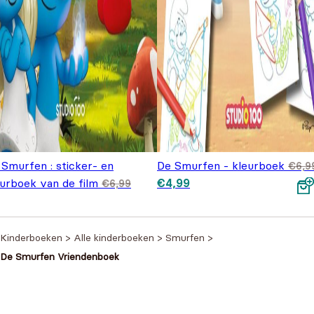
 Smurfen : sticker- en
De Smurfen - kleurboek
€
6,9
Oorspronkelijke prijs was:
Huidige prijs is: €4,99.
eurboek van de film
€
4,99
€
6,99
€6,99.
spronkelijke prijs was: €6,99.
Huidige prijs is: €3,99.
,99
Kinderboeken
>
Alle kinderboeken
>
Smurfen
>
De Smurfen Vriendenboek