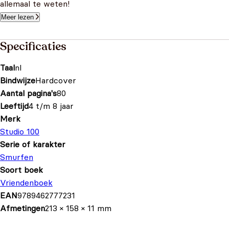
allemaal te weten!
Meer lezen
Specificaties
Taal
nl
Bindwijze
Hardcover
Aantal pagina's
80
Leeftijd
4 t/m 8 jaar
Merk
Studio 100
Serie of karakter
Smurfen
Soort boek
Vriendenboek
EAN
9789462777231
Afmetingen
213 × 158 × 11 mm