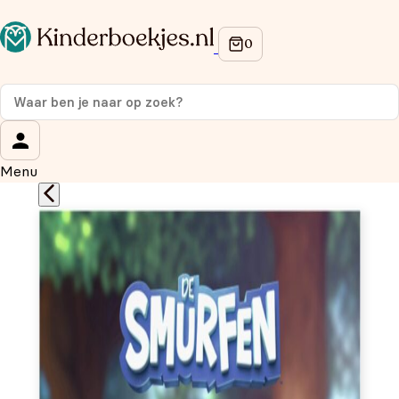
Op de hoogte blijven van onze acties?
Meld je aan voor onze nieuwsbrief en ontvang
10%
korting
op je eerste aankoop!
Wat is je voornaam?
*
Menu
Wat is je e-mailadres?
*
Aanmelden
We gebruiken je gegevens om contact op te nemen, in
overeenstemming met ons
privacybeleid.