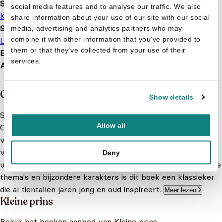
Serie of karakter
social media features and to analyse our traffic. We also
Kleine prins
share information about your use of our site with our social
Soort boek
media, advertising and analytics partners who may
combine it with other information that you’ve provided to
Lichtjesboek
them or that they’ve collected from your use of their
EAN
9781472312495
services.
Afmetingen
175 × 175 × 11 mm
Over de boeken van Kleine prins
Show details
Stap binnen in de magische wereld van de Kleine Prins!
Allow all
Ontdek de avonturen van de Kleine Prins en zijn bijzondere
vrienden in deze prachtige kinderboeken. Dit tijdloze
verhaal neemt jonge lezers mee op reis door een
Deny
universum vol poëzie en verwondering. Met zijn diepgaande
thema's en bijzondere karakters is dit boek een klassieker
die al tientallen jaren jong en oud inspireert.
Meer lezen
Kleine prins
Bekijk het boeken aanbod van Kleine prins