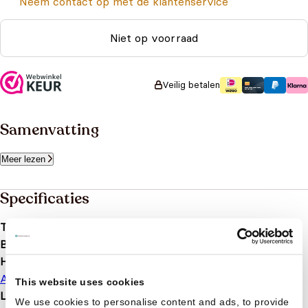
Neem contact op met de klantenservice
Niet op voorraad
Veilig betalen
Samenvatting
Meer lezen
Specificaties
Taal
nl
Bindwijze
Kartonboek
Hoofdauteur
Antoine de Saint-Exupéry
This website uses cookies
Leeftijd
0 t/m 3 jaar
We use cookies to personalise content and ads, to provide