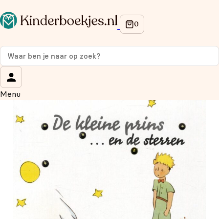
Op de hoogte blijven van onze acties?
Meld je aan voor onze nieuwsbrief en ontvang
10%
korting
op je eerste aankoop!
Wat is je voornaam?
*
Menu
Wat is je e-mailadres?
*
Aanmelden
We gebruiken je gegevens om contact op te nemen,
in overeenstemming met ons
privacybeleid.