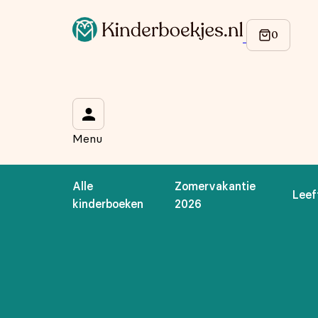
Op de hoogte blijven van onze acties?
Meld je aan voor onze nieuwsbrief en ontvang
10% korti
Wat is je voornaam?
*
Menu
Wat is je e-mailadres?
*
Alle
Zomervakantie
Leef
Aanmelden
kinderboeken
2026
We gebruiken je gegevens om contact op te nemen, in