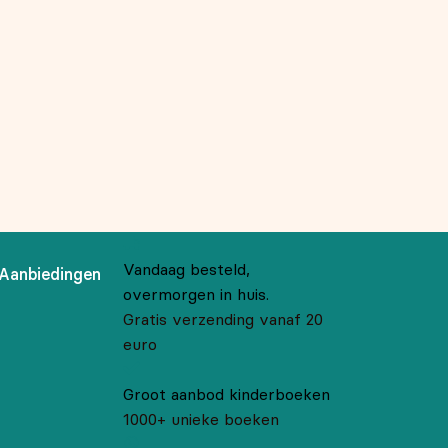
Vandaag besteld,
Aanbiedingen
overmorgen in huis.
Gratis verzending vanaf 20
euro
Groot aanbod kinderboeken
1000+ unieke boeken