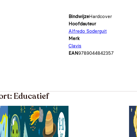
Bindwijze
Hardcover
Hoofdauteur
Alfredo Soderguit
Merk
Clavis
EAN
9789044842357
ort: Educatief