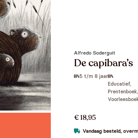
Alfredo Soderguit
De capibara’s
5 t/m 8 jaar
Educatief,
Prentenboek
Voorleesboe
€ 18,95
Vandaag besteld, overmo