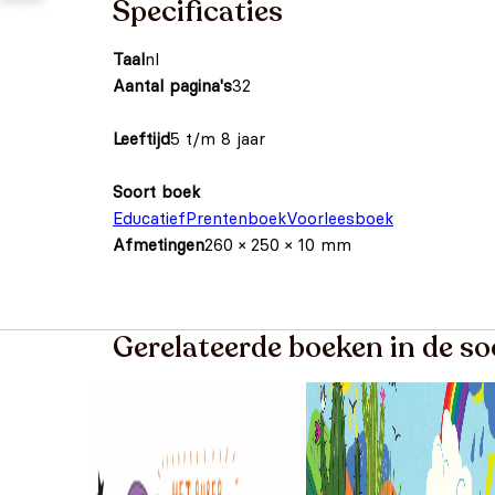
Specificaties
Taal
nl
Aantal pagina's
32
Leeftijd
5 t/m 8 jaar
Soort boek
Educatief
Prentenboek
Voorleesboek
Afmetingen
260 × 250 × 10 mm
Gerelateerde boeken in de so