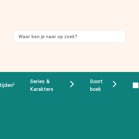
ng
op je eerste aankoop!
Series &
Soort
tijden
Karakters
boek
 overeenstemming met ons
privacybeleid.