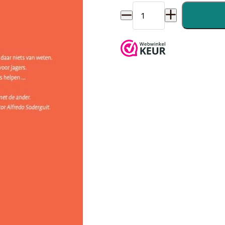
De capibara’s aantal