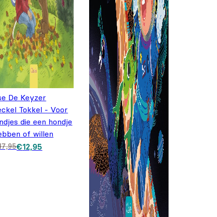
lse De Keyzer
eckel Tokkel - Voor
indjes die een hondje
ebben of willen
orspronkelijke prijs was:
uidige prijs is: €12,95.
17,95
€
12,95
17,95.
s was: €17,95.
,95.