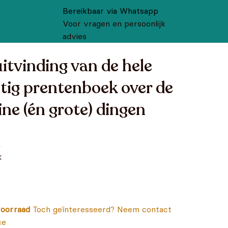
Bereikbaar via Whatsapp
Voor vragen en persoonlijk
advies
uitvinding van de hele
tig prentenboek over de
ine (én grote) dingen
,
k
oorraad
Toch geïnteresseerd? Neem contact
ce