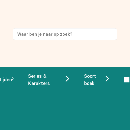
ng
op je eerste aankoop!
Series &
Soort
tijden
Karakters
boek
 overeenstemming met ons
privacybeleid.