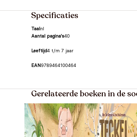
Specificaties
Taal
nl
Aantal pagina's
40
Leeftijd
4 t/m 7 jaar
EAN
9789464100464
Gerelateerde boeken in de s