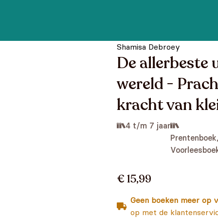
Shamisa Debroey
De allerbeste 
wereld - Prach
kracht van kle
4 t/m 7 jaar
Prentenboek
Voorleesboe
€ 15,99
Geen boeken meer op v
op met de klantenservi