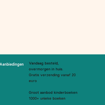
Vandaag besteld,
Aanbiedingen
overmorgen in huis.
Gratis verzending vanaf 20
euro
Groot aanbod kinderboeken
1000+ unieke boeken