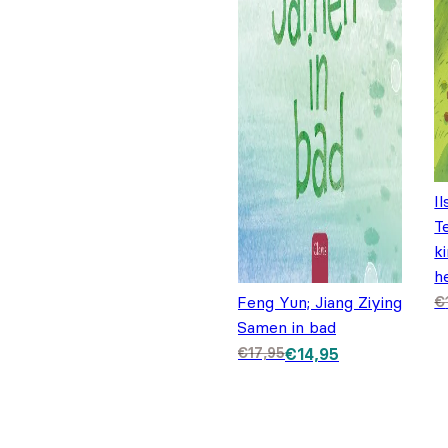
I
T
k
h
O
H
Feng Yun; Jiang Ziying
€
€
Samen in bad
Oorspronkelijke prij
Huidige prijs is: €14
€
17,95
€
14,95