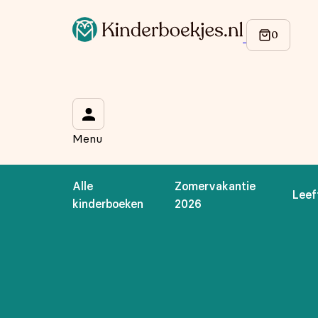
Op de hoogte blijven van onze acties?
Meld je aan voor onze nieuwsbrief en ontvang
10% korti
Wat is je voornaam?
*
Menu
Wat is je e-mailadres?
*
Alle
Zomervakantie
Leef
Aanmelden
kinderboeken
2026
We gebruiken je gegevens om contact op te nemen, in