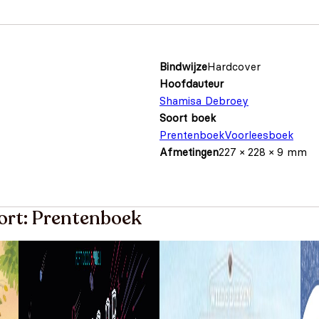
Bindwijze
Hardcover
Hoofdauteur
Shamisa Debroey
Soort boek
Prentenboek
Voorleesboek
Afmetingen
227 × 228 × 9 mm
oort: Prentenboek