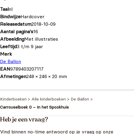
Taal
nl
Bindwijze
Hardcover
Releasedatum
2018-10-09
Aantal pagina's
16
Afbeelding
Met illustraties
Leeftijd
3 t/m 9 jaar
Merk
De Ballon
EAN
9789403207117
Afmetingen
248 × 246 × 20 mm
Kinderboeken
>
Alle kinderboeken
>
De Ballon
>
Carrouselboek 0 – In het Spookhuis
Heb je een vraag?
Vind binnen no-time antwoord op je vraag op onze