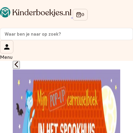
Op de hoogte blijven van onze acties?
Meld je aan voor onze nieuwsbrief en ontvang
10%
korting
op je eerste aankoop!
Wat is je voornaam?
*
Menu
Wat is je e-mailadres?
*
Aanmelden
We gebruiken je gegevens om contact op te nemen,
in overeenstemming met ons
privacybeleid.