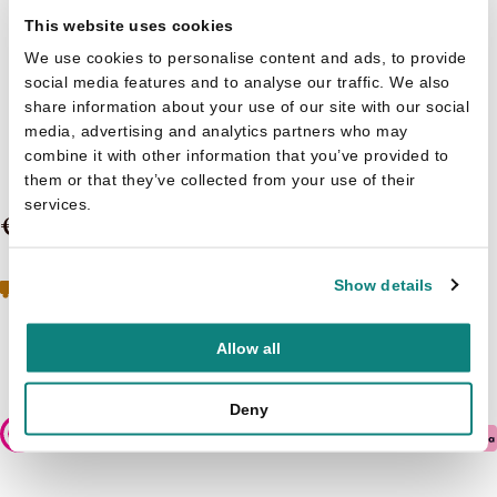
This website uses cookies
We use cookies to personalise content and ads, to provide
social media features and to analyse our traffic. We also
share information about your use of our site with our social
Carrouselboek 0 - In het Spookhuis
media, advertising and analytics partners who may
combine it with other information that you’ve provided to
3 t/m 9 jaar
them or that they’ve collected from your use of their
services.
€ 7,99
Geen boeken meer op voorraad
Toch geïnteresseerd?
Show details
Neem contact op met de klantenservice
Allow all
Niet op voorraad
Deny
Veilig betalen