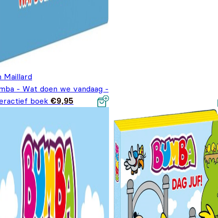
 Maillard
mba - Wat doen we vandaag -
eractief boek
€
9,95