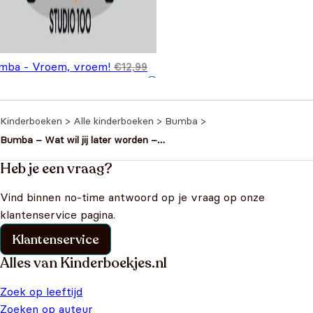
mba - Vroem, vroem!
€
12,99
spronkelijke prijs was:
Huidige prijs is: €9,99.
,99
2,99.
Kinderboeken
>
Alle kinderboeken
>
Bumba
>
Bumba – Wat wil jij later worden –
Boek over beroepen
Heb je een vraag?
Vind binnen no-time antwoord op je vraag op onze
klantenservice pagina.
Klantenservice
Alles van Kinderboekjes.nl
Zoek op leeftijd
Zoeken op auteur