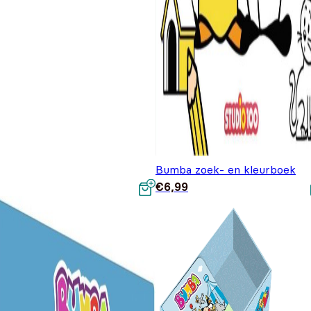
Bumba zoek- en kleurboek
€
6,99