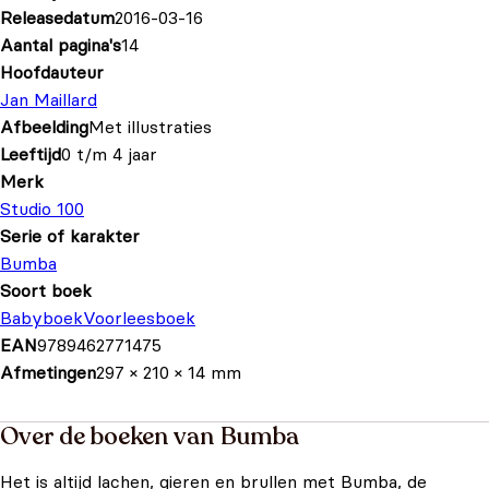
Releasedatum
2016-03-16
Aantal pagina's
14
Hoofdauteur
Jan Maillard
Afbeelding
Met illustraties
Leeftijd
0 t/m 4 jaar
Merk
Studio 100
Serie of karakter
Bumba
Soort boek
Babyboek
Voorleesboek
EAN
9789462771475
Afmetingen
297 × 210 × 14 mm
Over de boeken van Bumba
Het is altijd lachen, gieren en brullen met Bumba, de