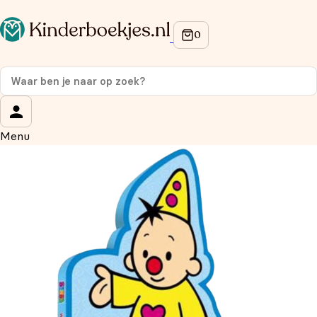
Op de hoogte blijven van onze acties?
Meld je aan voor onze nieuwsbrief en ontvang
10%
korting
op je eerste aankoop!
Wat is je voornaam?
*
Menu
Wat is je e-mailadres?
*
Aanmelden
We gebruiken je gegevens om contact op te nemen, in
overeenstemming met ons
privacybeleid.