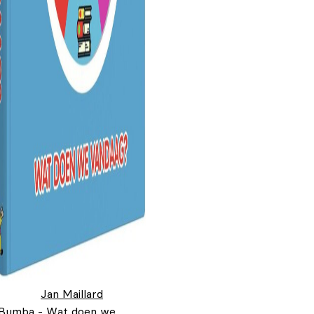
Jan Maillard
Bumba - Wat doen we