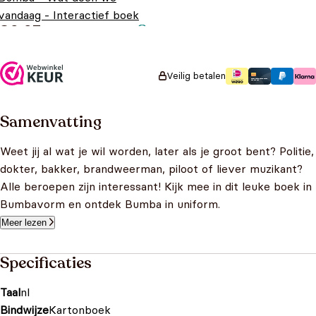
vandaag - Interactief boek
€
9,95
Veilig betalen
Samenvatting
Weet jij al wat je wil worden, later als je groot bent? Politie,
dokter, bakker, brandweerman, piloot of liever muzikant?
Alle beroepen zijn interessant! Kijk mee in dit leuke boek in
Bumbavorm en ontdek Bumba in uniform.
Meer lezen
Specificaties
Taal
nl
Bindwijze
Kartonboek