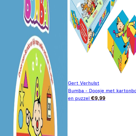
Gert Verhulst
Bumba - Doosje met kartonb
en puzzel
€
9,99