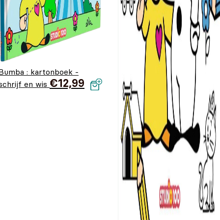
Bumba : kartonboek -
€
12,99
schrijf en wis