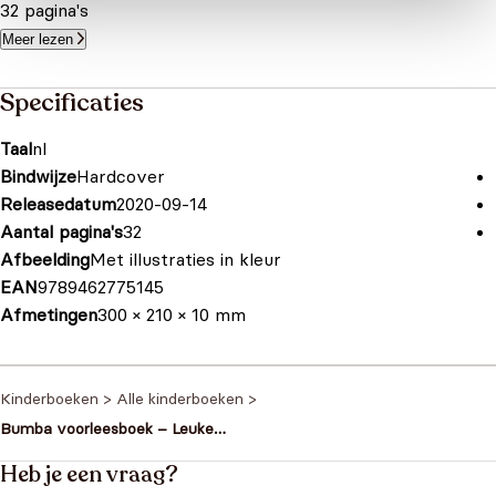
32 pagina's
Meer lezen
Specificaties
Taal
nl
Bindwijze
Hardcover
Releasedatum
2020-09-14
Aantal pagina's
32
Afbeelding
Met illustraties in kleur
EAN
9789462775145
Afmetingen
300 × 210 × 10 mm
Kinderboeken
>
Alle kinderboeken
>
Bumba voorleesboek – Leuke
voorleesverhaaltjes
Heb je een vraag?