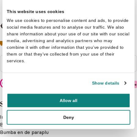
voorleesverhaaltjes
This website uses cookies
We use cookies to personalise content and ads, to provide
€ 9,99
social media features and to analyse our traffic. We also
share information about your use of our site with our social
Geen boeken meer op voorraad
Toch geïnteresseerd?
media, advertising and analytics partners who may
Neem contact op met de klantenservice
combine it with other information that you’ve provided to
them or that they’ve collected from your use of their
services.
Niet op voorraad
Show details
Veilig betalen
Allow all
Samenvatting
In deze verhalenbundel van Bumba vind je:
Deny
Bumba in Egypte
Bumba en de paraplu