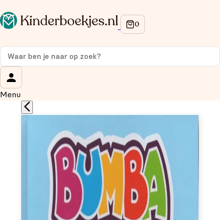
Op de hoogte blijven van onze acties?
Meld je aan voor onze nieuwsbrief en ontvang
10%
korting
op je eerste aankoop!
Wat is je voornaam?
*
Menu
Wat is je e-mailadres?
*
Aanmelden
We gebruiken je gegevens om contact op te nemen,
in overeenstemming met ons
privacybeleid.