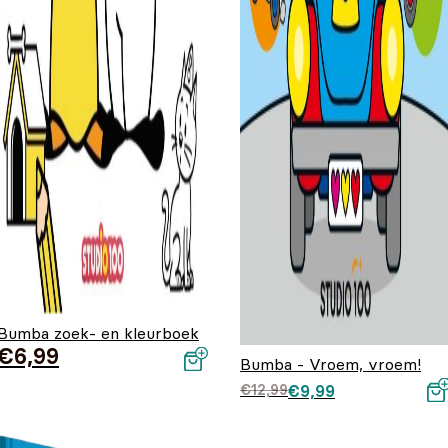
Bumba zoek- en kleurboek
€
6,99
Bumba - Vroem, vroem!
Oorspronkelijke prij
Huidige prijs is:
€
12,99
€
9,99
was: €12,99.
€9,99.