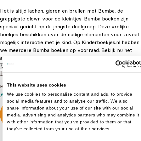
Het is altijd lachen, gieren en brullen met Bumba, de
grappigste clown voor de kleintjes. Bumba boeken zijn
speciaal gericht op de jongste doelgroep. Deze vrolijke
boekjes beschikken over de nodige elementen voor zoveel
mogelijk interactie met je kind. Op Kinderboekjes.nl hebben
we meerdere Bumba boeken op voorraad. Bekijk nu het
aanbod en koop een leuk Bumba boekje voor de kleine!
Meer lezen
Bumba
This website uses cookies
Bekijk het boeken aanbod van Bumba
We use cookies to personalise content and ads, to provide
Aanbod
social media features and to analyse our traffic. We also
share information about your use of our site with our social
media, advertising and analytics partners who may combine it
with other information that you’ve provided to them or that
they’ve collected from your use of their services.