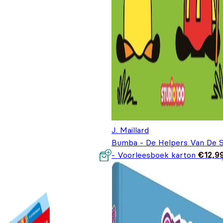
J. Maillard
Bumba - De Helpers Van De S
- Voorleesboek karton
€
12,9