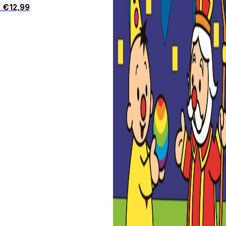
s
€
12,99