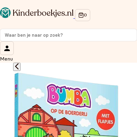
Op de hoogte blijven van onze acties?
Meld je aan voor onze nieuwsbrief en ontvang
10%
korting
op je eerste aankoop!
Wat is je voornaam?
*
Menu
Wat is je e-mailadres?
*
Aanmelden
We gebruiken je gegevens om contact op te nemen, in
overeenstemming met ons
privacybeleid.