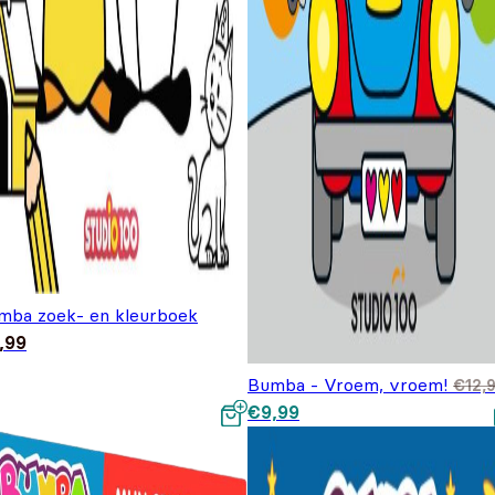
mba zoek- en kleurboek
,99
Bumba - Vroem, vroem!
€
12,
Oorspronkelijke prijs was:
Huidige prijs is: €9,99.
€
9,99
€12,99.