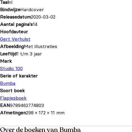
Taal
nl
Bindwijze
Hardcover
Releasedatum
2020-03-02
Aantal pagina's
14
Hoofdauteur
Gert Verhulst
Afbeelding
Met illustraties
Leeftijd
1 t/m 3 jaar
Merk
Studio 100
Serie of karakter
Bumba
Soort boek
Flapjesboek
EAN
9789462774803
Afmetingen
298 × 172 × 11 mm
Over de boeken van Bumba