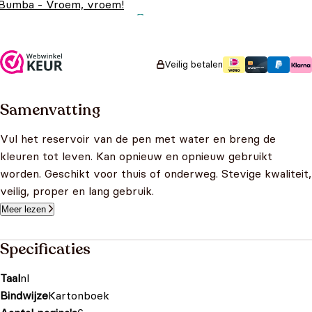
Bumba - Vroem, vroem!
Oorspronkelijke prijs
Huidige prijs is:
€
12,99
€
9,99
was: €12,99.
€9,99.
Veilig betalen
Samenvatting
Vul het reservoir van de pen met water en breng de
kleuren tot leven. Kan opnieuw en opnieuw gebruikt
worden. Geschikt voor thuis of onderweg. Stevige kwaliteit,
veilig, proper en lang gebruik.
Meer lezen
Specificaties
Taal
nl
Bindwijze
Kartonboek