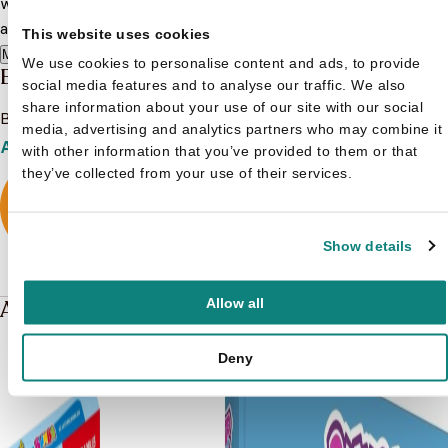
we meerdere Bumba boeken op voorraad. Bekijk nu het
aanbod en koop een leuk Bumba boekje voor de kleine!
This website uses cookies
Meer lezen
We use cookies to personalise content and ads, to provide
Bumba
social media features and to analyse our traffic. We also
share information about your use of our site with our social
Bekijk het boeken aanbod van Bumba
media, advertising and analytics partners who may combine it
Aanbod
with other information that you’ve provided to them or that
they’ve collected from your use of their services.
Show details
Allow all
Andere boeken over Bumba
Deny