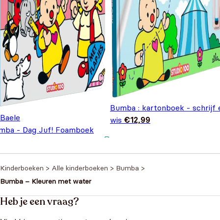
Bumba : kartonboek - schrijf 
 Baele
wis
€
12,99
mba - Dag Juf! Foamboek
Oorspronkelijke prijs
Huidige prijs is:
€
7,99
,99
was: €9,99.
€7,99.
Kinderboeken
>
Alle kinderboeken
>
Bumba
>
Bumba – Kleuren met water
Heb je een vraag?