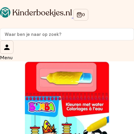
Op de hoogte blijven van onze acties?
Meld je aan voor onze nieuwsbrief en ontvang
10%
korting
op je eerste aankoop!
Wat is je voornaam?
*
Menu
Wat is je e-mailadres?
*
Aanmelden
We gebruiken je gegevens om contact op te nemen, in
overeenstemming met ons
privacybeleid.