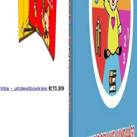
mba - uitdeelboekjes
€
11,99