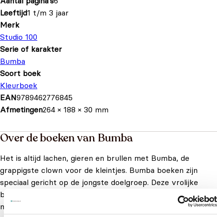
Aantal pagina's
6
Leeftijd
1 t/m 3 jaar
Merk
Studio 100
Serie of karakter
Bumba
Soort boek
Kleurboek
EAN
9789462776845
Afmetingen
264 × 188 × 30 mm
Over de boeken van Bumba
Het is altijd lachen, gieren en brullen met Bumba, de
grappigste clown voor de kleintjes. Bumba boeken zijn
speciaal gericht op de jongste doelgroep. Deze vrolijke
boekjes beschikken over de nodige elementen voor zoveel
mogelijk interactie met je kind. Op Kinderboekjes.nl hebben