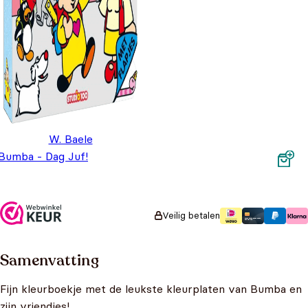
W. Baele
Bumba - Dag Juf!
Foamboek
Oorspronkelijke prijs was: €9,99.
Huidige prijs is: €7,99.
€
9,99
€
7,99
Veilig betalen
Samenvatting
Fijn kleurboekje met de leukste kleurplaten van Bumba en
zijn vriendjes!