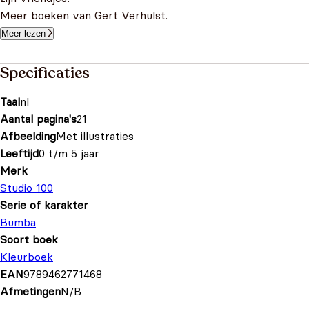
Meer boeken van Gert Verhulst.
Meer lezen
Specificaties
Taal
nl
Aantal pagina's
21
Afbeelding
Met illustraties
Leeftijd
0 t/m 5 jaar
Merk
Studio 100
Serie of karakter
Bumba
Soort boek
Kleurboek
EAN
9789462771468
Afmetingen
N/B