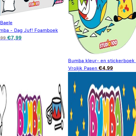
 Baele
mba - Dag Juf! Foamboek
Oorspronkelijke prijs was: €9,99.
Huidige prijs is: €7,99.
€
7,99
,99
Bumba kleur- en stickerboek 
Vrolijk Pasen
€
4,99