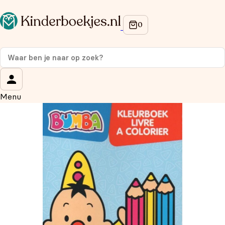
Op de hoogte blijven van onze acties?
Meld je aan voor onze nieuwsbrief en ontvang
10%
korting
op je eerste aankoop!
Wat is je voornaam?
*
Menu
Wat is je e-mailadres?
*
Aanmelden
We gebruiken je gegevens om contact op te nemen, in
overeenstemming met ons
privacybeleid.