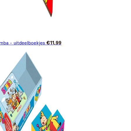
mba - uitdeelboekjes
€
11,99