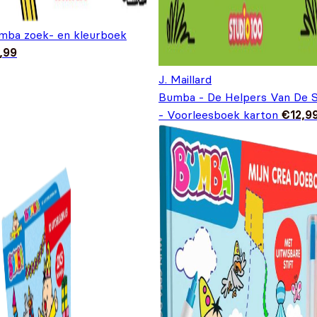
mba zoek- en kleurboek
,99
J. Maillard
Bumba - De Helpers Van De S
- Voorleesboek karton
€
12,9