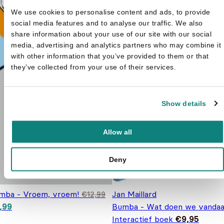
We use cookies to personalise content and ads, to provide
social media features and to analyse our traffic. We also
share information about your use of our site with our social
media, advertising and analytics partners who may combine it
with other information that you’ve provided to them or that
they’ve collected from your use of their services.
Show details
Allow all
Deny
mba - Vroem, vroem!
Jan Maillard
€
12,99
spronkelijke prijs was: €12,99.
Huidige prijs is: €9,99.
,99
Bumba - Wat doen we vandaa
Interactief boek
€
9,95