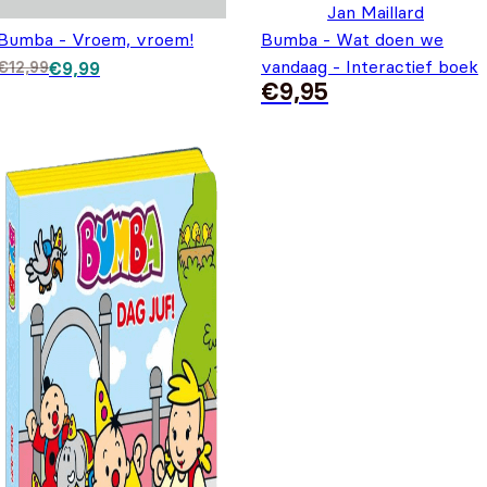
Jan Maillard
Bumba - Vroem, vroem!
Bumba - Wat doen we
Oorspronkelijke prijs was: €12,99.
Huidige prijs is: €9,99.
vandaag - Interactief boek
€
12,99
€
9,99
€
9,95