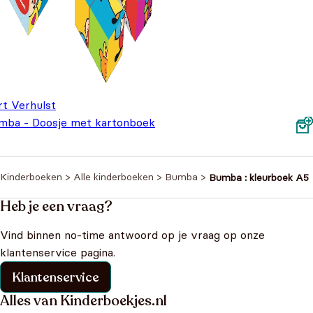
rt Verhulst
mba - Doosje met kartonboek
 puzzel
€
9,99
Kinderboeken
>
Alle kinderboeken
>
Bumba
>
Bumba : kleurboek A5
Heb je een vraag?
Vind binnen no-time antwoord op je vraag op onze
klantenservice pagina.
Klantenservice
Alles van Kinderboekjes.nl