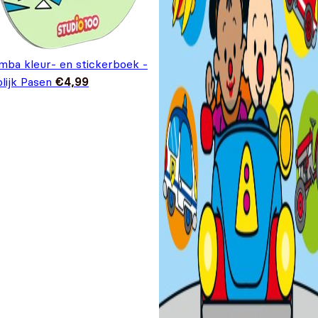
mba kleur- en stickerboek -
lijk Pasen
€
4,99