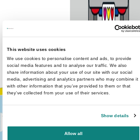
This website uses cookies
We use cookies to personalise content and ads, to provide
social media features and to analyse our traffic. We also
Bumba - Vroem, vroem!
€
12,
share information about your use of our site with our social
Oorspronkelijke prijs was:
Huidige prijs is: €9,99.
€
9,99
€12,99.
media, advertising and analytics partners who may combine it
with other information that you’ve provided to them or that
they’ve collected from your use of their services.
Show details
Allow all