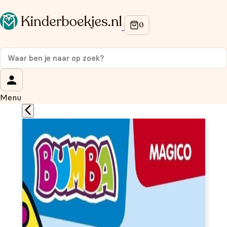
Op de hoogte blijven van onze acties?
Meld je aan voor onze nieuwsbrief en ontvang
10%
korting
op je eerste aankoop!
Wat is je voornaam?
*
Menu
Wat is je e-mailadres?
*
Aanmelden
We gebruiken je gegevens om contact op te nemen, in
overeenstemming met ons
privacybeleid.