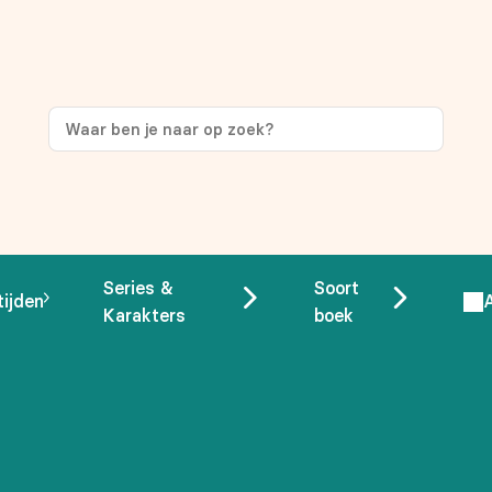
ng
op je eerste aankoop!
Series &
Soort
tijden
Karakters
boek
 overeenstemming met ons
privacybeleid.