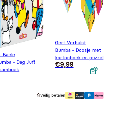
Gert Verhulst
Bumba - Doosje met
. Baele
kartonboek en puzzel
umba - Dag Juf!
€
9,99
oamboek
orspronkelijke prijs was: €9,99.
uidige prijs is: €7,99.
9,99
€
7,99
Veilig betalen