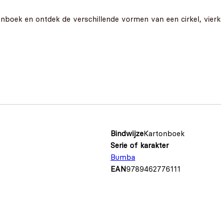
tonboek en ontdek de verschillende vormen van een cirkel, vierk
Bindwijze
Kartonboek
Serie of karakter
Bumba
EAN
9789462776111