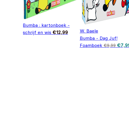
Bumba : kartonboek -
W. Baele
schrijf en wis
€
12,99
Bumba - Dag Juf!
Oorsp
Foamboek
€
7,9
€
9,99