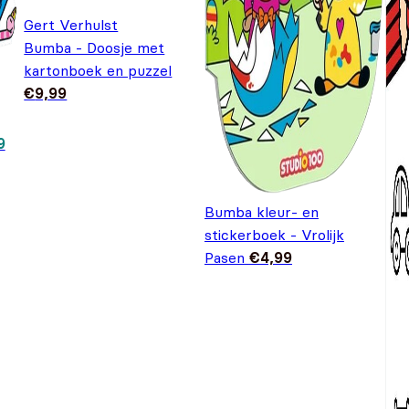
Gert Verhulst
Bumba - Doosje met
kartonboek en puzzel
€
9,99
ronkelijke prijs was: €9,99.
Huidige prijs is: €7,99.
9
Bumba kleur- en
stickerboek - Vrolijk
Pasen
€
4,99