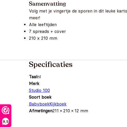
Samenvatting
Volg met je vingertje de sporen in dit leuke kar
meer!
Alle leeftijden
7 spreads + cover
210 x 210 mm
Specificaties
Taal
nl
Merk
Studio 100
Soort boek
Babyboek
Kijkboek
Afmetingen
211 × 210 × 12 mm
9,5