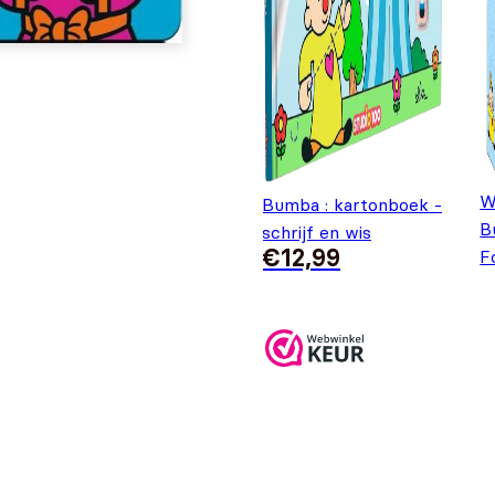
W
Bumba : kartonboek -
B
schrijf en wis
€
12,99
F
O
H
€