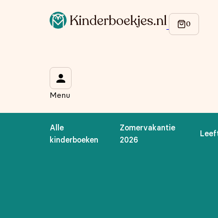
Op de hoogte blijven van onze acties?
Meld je aan voor onze nieuwsbrief en ontvang
10% korti
Wat is je voornaam?
*
Menu
Wat is je e-mailadres?
*
Alle
Zomervakantie
Leef
Aanmelden
kinderboeken
2026
We gebruiken je gegevens om contact op te nemen, in