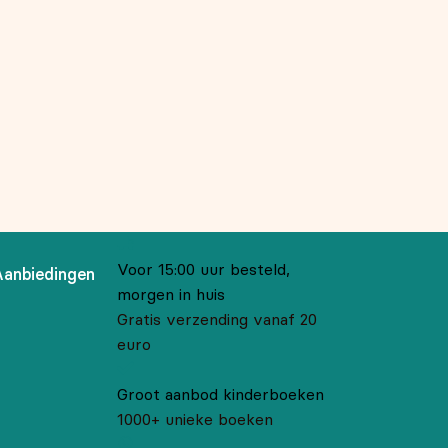
Voor 15:00 uur besteld,
Aanbiedingen
morgen in huis
Gratis verzending vanaf 20
euro
Groot aanbod kinderboeken
1000+ unieke boeken