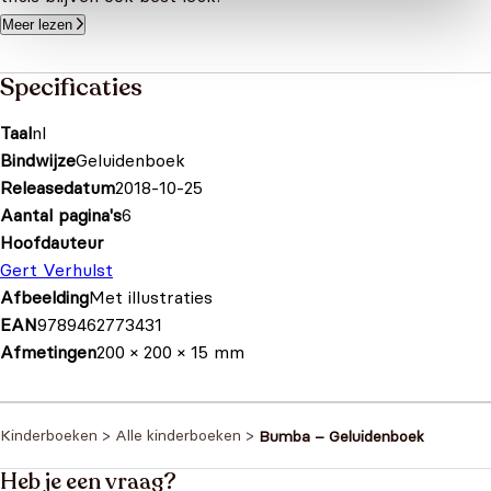
Meer lezen
Specificaties
Taal
nl
Bindwijze
Geluidenboek
Releasedatum
2018-10-25
Aantal pagina's
6
Hoofdauteur
Gert Verhulst
Afbeelding
Met illustraties
EAN
9789462773431
Afmetingen
200 × 200 × 15 mm
Kinderboeken
>
Alle kinderboeken
>
Bumba – Geluidenboek
Heb je een vraag?