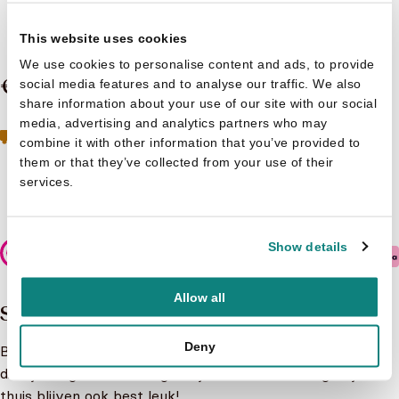
Gert Verhulst
Bumba - Geluidenboek
This website uses cookies
We use cookies to personalise content and ads, to provide
€ 12,99
social media features and to analyse our traffic. We also
share information about your use of our site with our social
media, advertising and analytics partners who may
Geen boeken meer op voorraad
Toch geïnteresseerd?
combine it with other information that you’ve provided to
Neem contact op met de klantenservice
them or that they’ve collected from your use of their
services.
Niet op voorraad
Show details
Veilig betalen
Allow all
Samenvatting
Deny
Bumba en Babilu willen op vakantie. Overal komen ze
diertjes tegen die leuke geluidjes maken. Maar eigenlijk is
thuis blijven ook best leuk!