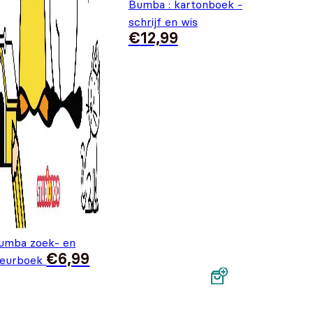
Bumba : kartonboek -
schrijf en wis
€
12,99
umba zoek- en
€
6,99
leurboek
s was: €12,99.
9.