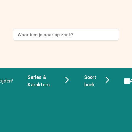
ng
op je eerste aankoop!
Series &
Soort
tijden
Karakters
boek
 overeenstemming met ons
privacybeleid.