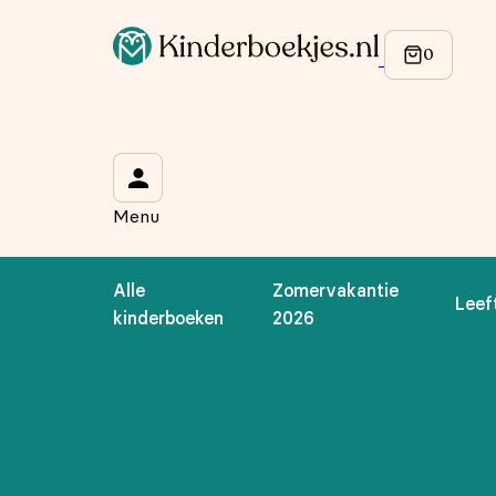
Op de hoogte blijven van onze acties?
Meld je aan voor onze nieuwsbrief en ontvang
10% korti
Wat is je voornaam?
*
Menu
Wat is je e-mailadres?
*
Alle
Zomervakantie
Leef
Aanmelden
kinderboeken
2026
We gebruiken je gegevens om contact op te nemen, in