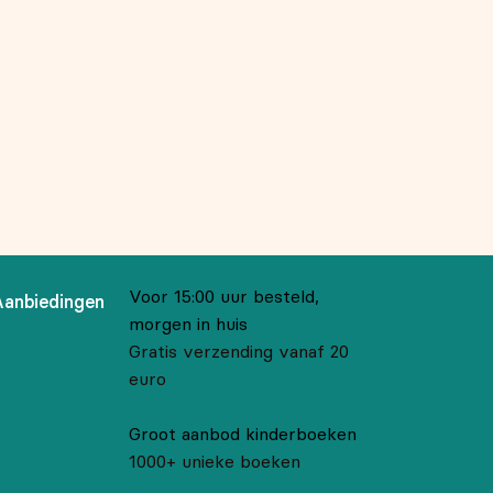
Voor 15:00 uur besteld,
Aanbiedingen
morgen in huis
Gratis verzending vanaf 20
euro
Groot aanbod kinderboeken
1000+ unieke boeken