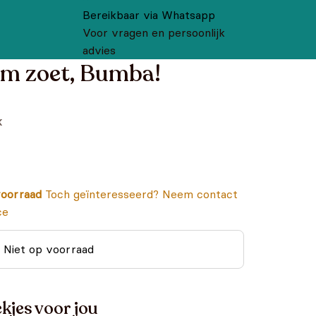
Bereikbaar via Whatsapp
Voor vragen en persoonlijk
advies
m zoet, Bumba!
k
oorraad
Toch geïnteresseerd? Neem contact
ce
Niet op voorraad
kjes voor jou