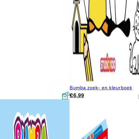
Bumba zoek- en kleurboek
€
6,99