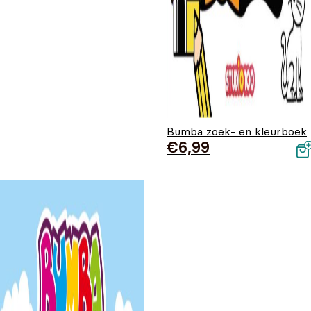
Bumba zoek- en kleurboek
€
6,99