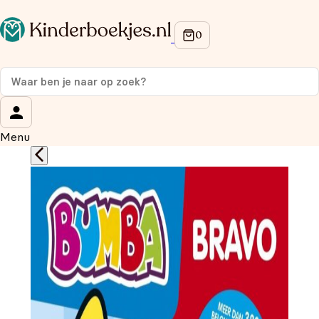
Op de hoogte blijven van onze acties?
Meld je aan voor onze nieuwsbrief en ontvang
10%
korting
op je eerste aankoop!
Wat is je voornaam?
*
Menu
Wat is je e-mailadres?
*
Aanmelden
We gebruiken je gegevens om contact op te nemen, in
overeenstemming met ons
privacybeleid.