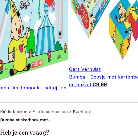
Gert Verhulst
Bumba - Doosje met kartonb
en puzzel
€
9,99
mba : kartonboek - schrijf en
s
€
12,99
Kinderboeken
>
Alle kinderboeken
>
Bumba
>
Bumba stickerboek met
beloningsstickers – Meer dan 360
stickers
Heb je een vraag?