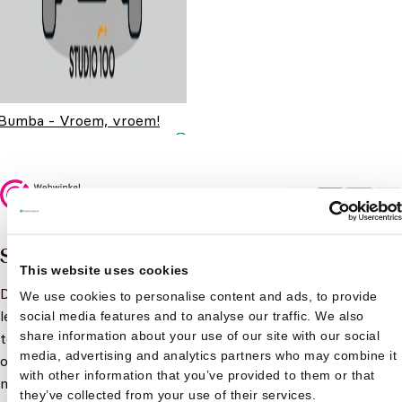
Bumba - Vroem, vroem!
Oorspronkelijke prijs
Huidige prijs is:
€
12,99
€
9,99
was: €12,99.
€9,99.
Veilig betalen
Samenvatting
This website uses cookies
Deze Bumba beloningsposter met motivatiestickers is een
We use cookies to personalise content and ads, to provide
leuke manier om je peuter of kleuter te motiveren om door
social media features and to analyse our traffic. We also
share information about your use of our site with our social
te slapen, het bordje leeg te eten, alles flink op te ruimen
media, advertising and analytics partners who may combine it
of op het potje te gaan. In dit boek zitten nog extra
with other information that you’ve provided to them or that
motivatiestickers om ook je eigen beloningssysteem te
they’ve collected from your use of their services.