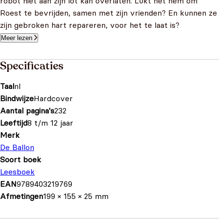
robot niet aan zijn lot kan overlaten. Lukt het hem om
Roest te bevrijden, samen met zijn vrienden? En kunnen ze
zijn gebroken hart repareren, voor het te laat is?
Meer lezen
Specificaties
Taal
nl
Bindwijze
Hardcover
Aantal pagina's
232
Leeftijd
8 t/m 12 jaar
Merk
De Ballon
Soort boek
Leesboek
EAN
9789403219769
Afmetingen
199 × 155 × 25 mm