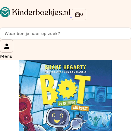
Op de hoogte blijven van onze acties?
Meld je aan voor onze nieuwsbrief en ontvang
10% korti
op je eerste aankoop!
Wat is je voornaam?
*
Menu
Wat is je e-mailadres?
*
Aanmelden
We gebruiken je gegevens om contact op te nemen, in
overeenstemming met ons
privacybeleid.