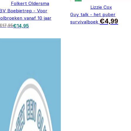
Folkert Oldersma
Lizzie Cox
BV Boebietrep - Voor
Guy talk - het puber
lolbroeken vanaf 10 jaar
€
4,99
survivalboek
Oorspronkelijke prijs was: €17,95.
Huidige prijs is: €14,95.
€
17,95
€
14,95