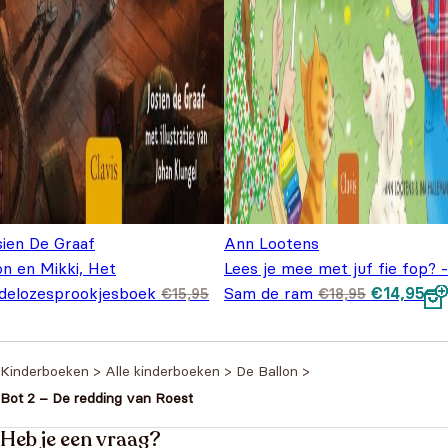
sien De Graaf
Ann Lootens
on en Mikki, Het
Lees je mee met juf fie fop? -
Oorspronk
Hu
ndelozesprookjesboek
Sam de ram
€
14,95
€
15,95
€
18,95
prijs was:
pri
spronkelijke prijs was: €15,95.
Huidige prijs is: €9,95.
,95
€18,95.
€1
Kinderboeken
>
Alle kinderboeken
>
De Ballon
>
Bot 2 – De redding van Roest
Heb je een vraag?