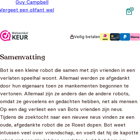
Guy Campbell
Vergeet een olifant wel
eens iets?
Oorspronkelijke prijs was: €9,99.
Huidige prijs is: €4,99.
€
9,99
€
4,99
Veilig betalen
Samenvatting
Bot is een kleine robot die samen met zijn vrienden in een
verlaten speelhal woont. Allemaal werden ze afgedankt
door hun eigenaars toen ze mankementen begonnen te
vertonen. Allemaal zijn ze anders dan de andere robots,
omdat ze gevoelens en gedachten hebben, net als mensen.
Op een dag verliest een van Bots vrienden zijn neus.
Tijdens de zoektocht naar een nieuwe neus vinden ze een
oude, afgedankte robot die ze Roest dopen. Bot weet
intussen veel over vriendschap, en voelt dat hij de kapotte