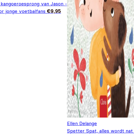
 kangoeroesprong van Jason -
or jonge voetbalfans
€
9,95
Ellen Delange
Spetter Spat, alles wordt nat