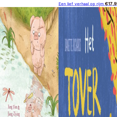
Een lief verhaal op rijm
€
17,9