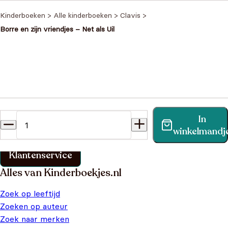
Kinderboeken
>
Alle kinderboeken
>
Clavis
>
Borre en zijn vriendjes – Net als Uil
Heb je een vraag?
In
Vind binnen no-time antwoord op je vraag op onze
winkelmandj
klantenservice pagina.
Klantenservice
Alles van Kinderboekjes.nl
Zoek op leeftijd
Zoeken op auteur
Zoek naar merken