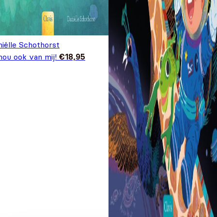
niëlle Schothorst
hou ook van mij!
€
18,95