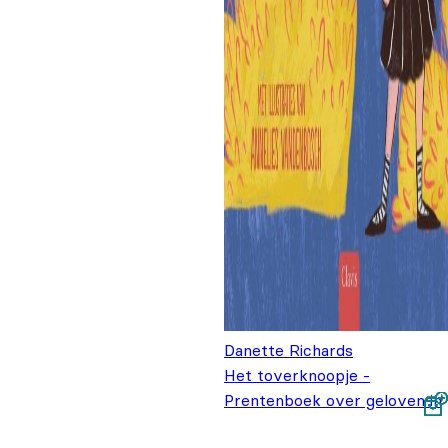
Danette Richards
Het toverknoopje -
Prentenboek over geloven in
jezelf
€
18,95