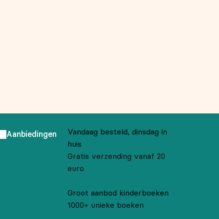
Vandaag besteld, dinsdag in
Aanbiedingen
huis
Gratis verzending vanaf 20
euro
Groot aanbod kinderboeken
1000+ unieke boeken