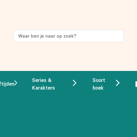
ng
op je eerste aankoop!
Series &
Soort
ftijden
Karakters
boek
 overeenstemming met ons
privacybeleid.