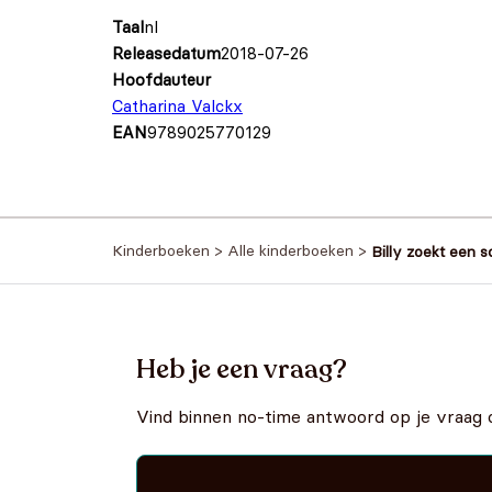
Taal
nl
Releasedatum
2018-07-26
Hoofdauteur
Catharina Valckx
EAN
9789025770129
Kinderboeken
>
Alle kinderboeken
>
Billy zoekt een s
Heb je een vraag?
Vind binnen no-time antwoord op je vraag 