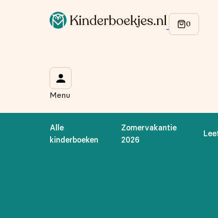
Op de hoogte blijven van onze acties?
Meld je aan voor onze nieuwsbrief en ontvang
10% korti
Wat is je voornaam?
*
Menu
Wat is je e-mailadres?
*
Alle
Zomervakantie
Lee
Aanmelden
kinderboeken
2026
We gebruiken je gegevens om contact op te nemen, in