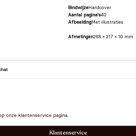
Bindwijze
Hardcover
Aantal pagina's
40
Afbeelding
Met illustraties
Afmetingen
268 × 217 × 10 mm
chat
op onze klantenservice pagina.
Klantenservice