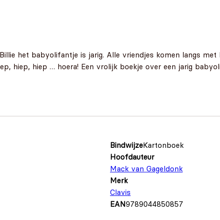
llie het babyolifantje is jarig. Alle vriendjes komen langs me
Hiep, hiep, hiep … hoera! Een vrolijk boekje over een jarig baby
Bindwijze
Kartonboek
Hoofdauteur
Mack van Gageldonk
Merk
Clavis
EAN
9789044850857