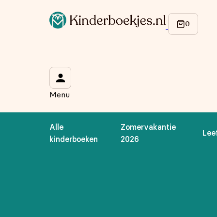
Op de hoogte blijven van onze acties?
Meld je aan voor onze nieuwsbrief en ontvang
10% korti
Wat is je voornaam?
*
Menu
Wat is je e-mailadres?
*
Alle
Zomervakantie
Lee
Aanmelden
kinderboeken
2026
We gebruiken je gegevens om contact op te nemen, in