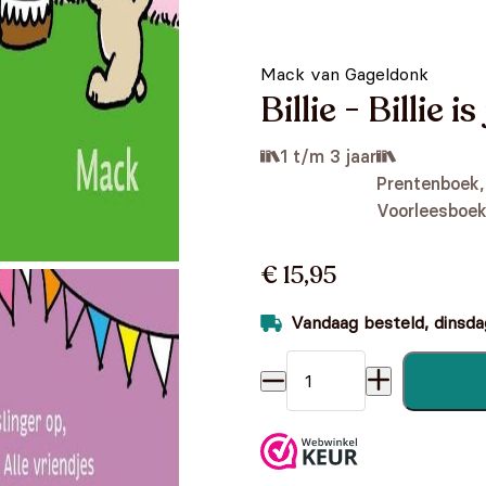
Mack van Gageldonk
Billie - Billie is
1 t/m 3 jaar
Prentenboek,
Voorleesboe
€ 15,95
Vandaag besteld, dinsdag
Billie - Billie is jarig aantal