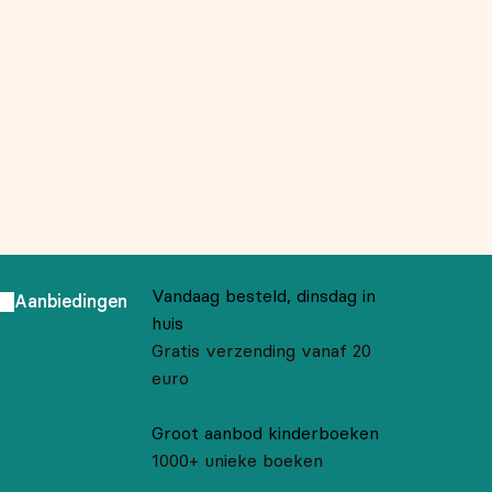
Vandaag besteld, dinsdag in
Aanbiedingen
huis
Gratis verzending vanaf 20
euro
Groot aanbod kinderboeken
1000+ unieke boeken