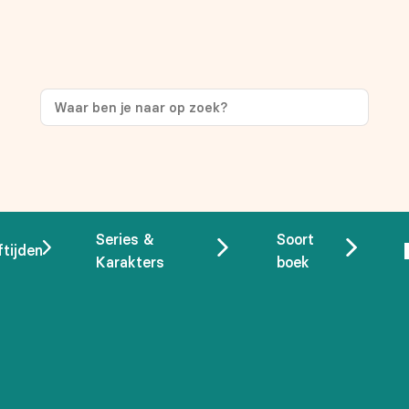
ng
op je eerste aankoop!
Series &
Soort
ftijden
Karakters
boek
 overeenstemming met ons
privacybeleid.