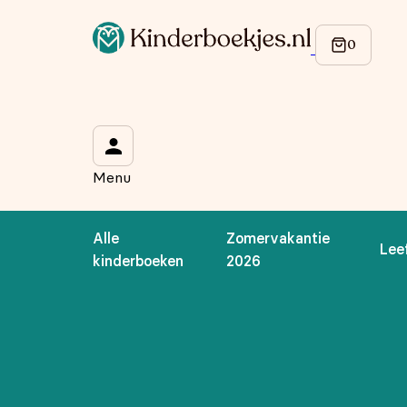
Op de hoogte blijven van onze acties?
Meld je aan voor onze nieuwsbrief en ontvang
10% korti
Wat is je voornaam?
*
Menu
Wat is je e-mailadres?
*
Alle
Zomervakantie
Lee
Aanmelden
kinderboeken
2026
We gebruiken je gegevens om contact op te nemen, in