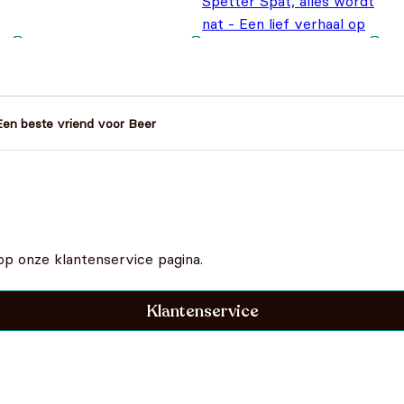
Spetter Spat, alles wordt
nat - Een lief verhaal op
rijm
€
17,95
Een beste vriend voor Beer
op onze klantenservice pagina.
Klantenservice