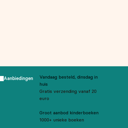
Vandaag besteld, dinsdag in
Aanbiedingen
huis
Gratis verzending vanaf 20
euro
Groot aanbod kinderboeken
1000+ unieke boeken