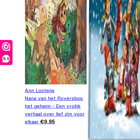
9,5
Ann Lootens
Nana van het Roversbos:
het geheim - Een vrolijk
verhaal over lief zijn voor
elkaar
€
9,95