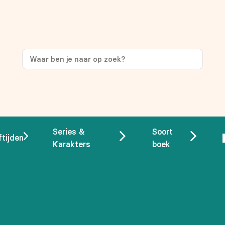
ng
op je eerste aankoop!
Series &
Soort
ftijden
Karakters
boek
 overeenstemming met ons
privacybeleid.