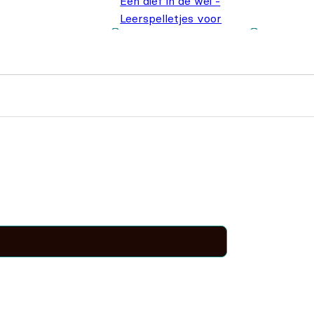
Een dief in de wei -
Leerspelletjes voor
beginnende lezers
€
18,95