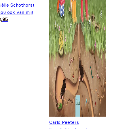
iëlle Schothorst
hou ook van mij!
8,95
Carlo Peeters