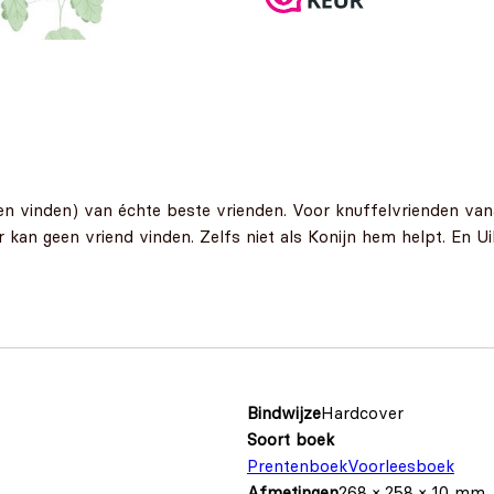
en vinden) van échte beste vrienden. Voor knuffelvrienden vana
r kan geen vriend vinden. Zelfs niet als Konijn hem helpt. En Ui
Bindwijze
Hardcover
Soort boek
Prentenboek
Voorleesboek
Afmetingen
268 × 258 × 10 mm