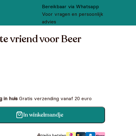
Bereikbaar via Whatsapp
Voor vragen en persoonlijk
advies
te vriend voor Beer
 in huis
Gratis verzending vanaf 20 euro
In winkelmandje
or Beer aantal
Veilig betalen