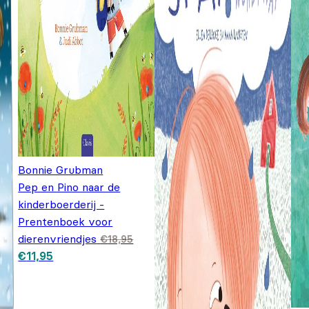
Bonnie Grubman
Pep en Pino naar de
kinderboerderij -
Prentenboek voor
dierenvriendjes
€
18,95
Oorspronkelijke prijs
Huidige prijs is:
€
11,95
was: €18,95.
€11,95.