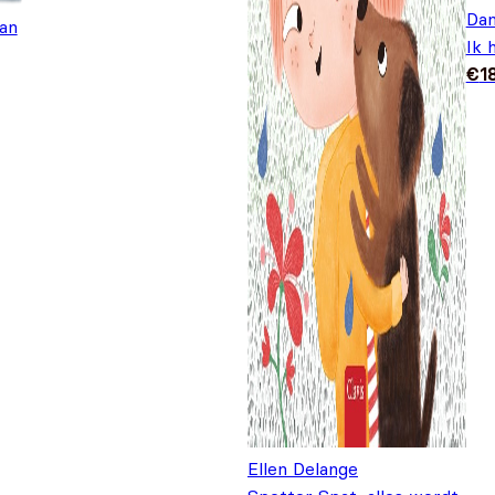
Dan
an
Ik 
€
1
Ellen Delange