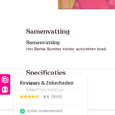
Samenvatting
Samenvatting
Het Barbie Bumber sticker activiteiten boek.
Specificaties
Taal
nl
9,5
EAN
8710823002540