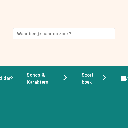
Series &
Soort
tijden
Karakters
boek