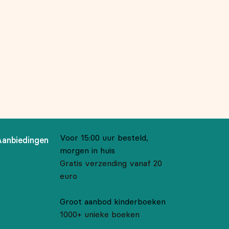
Voor 15:00 uur besteld,
Aanbiedingen
morgen in huis
Gratis verzending vanaf 20
euro
Groot aanbod kinderboeken
1000+ unieke boeken