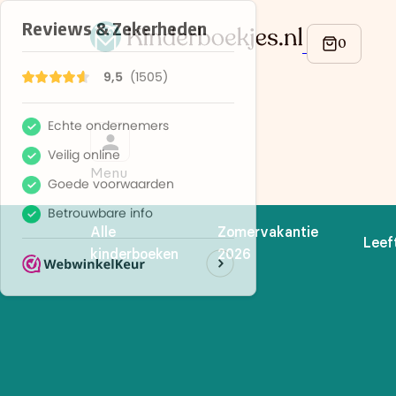
Menu
Alle
Zomervakantie
Leef
kinderboeken
2026