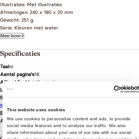
Illustraties: Met illustraties
Afmetingen: 240 x 180 x 20 mm
Gewicht: 251 g
Serie: Kleuren met water
Meer lezen
Specificaties
Taal
nl
Aantal pagina's
16
Afbeelding
Met illustraties
Leeftijd
6 t/m 12 jaar
Soort boek
Kleurboek
This website uses cookies
EAN
9789403204499
We use cookies to personalise content and ads, to provide
Afmetingen
244 × 182 × 22 mm
social media features and to analyse our traffic. We also
share information about your use of our site with our social