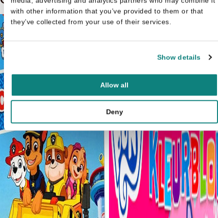
Gerelateerde boeken in de soort: Kleurboek
media, advertising and analytics partners who may combine it
with other information that you’ve provided to them or that
they’ve collected from your use of their services.
Show details
Allow all
Deny