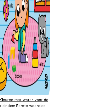
Kleuren met water voor de
kleintjes: Eerste woordjes