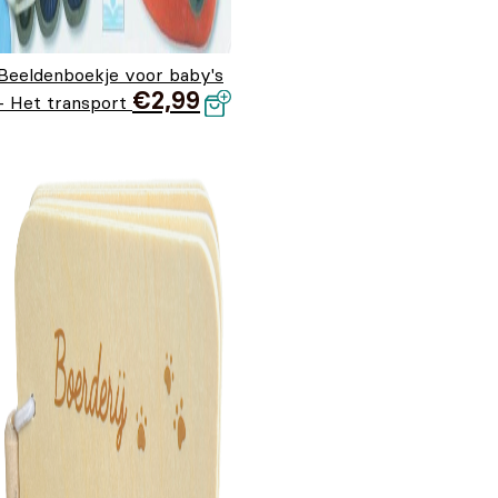
Beeldenboekje voor baby's
€
2,99
- Het transport