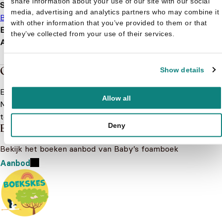
share information about your use of our site with our social
Soort boek
media, advertising and analytics partners who may combine it
Babyboek
Foamboek
with other information that you’ve provided to them or that
EAN
9789491209888
they’ve collected from your use of their services.
Afmetingen
150 × 120 × 17 mm
Over de boeken van Baby’s foamboek
Show details
Een serie speciaal ontwikkeld voor kinderen van 0-3 jaar.
Allow all
Met vrolijke illustraties van de leukste dieren van de jungle
tot in je huis. Verzamel ze allemaal.
Meer lezen
Deny
Baby’s foamboek
Bekijk het boeken aanbod van Baby’s foamboek
Aanbod