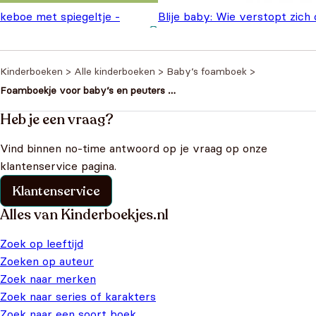
ekeboe met spiegeltje -
Blije baby: Wie verstopt zich
Oorspron
Hu
rstmis
€
7,99
de boerderij?
€
9,99
€
12,99
prijs was
pri
€12,99.
€9
Kinderboeken
>
Alle kinderboeken
>
Baby’s foamboek
>
Foamboekje voor baby’s en peuters –
Huisdieren – Zacht foamboek 0 tot 3
jaar
Heb je een vraag?
Vind binnen no-time antwoord op je vraag op onze
klantenservice pagina.
Klantenservice
Alles van Kinderboekjes.nl
Zoek op leeftijd
Zoeken op auteur
Zoek naar merken
Zoek naar series of karakters
Zoek naar een soort boek