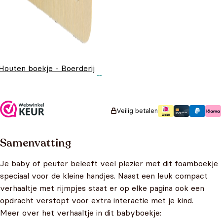
Houten boekje - Boerderij
Oorspronkelijke prijs
Huidige prijs is:
€
7,95
€
4,95
was: €7,95.
€4,95.
Veilig betalen
Samenvatting
Je baby of peuter beleeft veel plezier met dit foamboekje
speciaal voor de kleine handjes. Naast een leuk compact
verhaaltje met rijmpjes staat er op elke pagina ook een
opdracht verstopt voor extra interactie met je kind.
Meer over het verhaaltje in dit babyboekje: