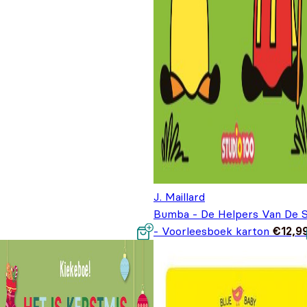
,95.
J. Maillard
Bumba - De Helpers Van De S
- Voorleesboek karton
€
12,9