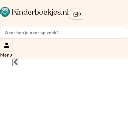
Op de hoogte blijven van onze acties?
Meld je aan voor onze nieuwsbrief en ontvang
10%
korting
op je eerste aankoop!
Wat is je voornaam?
*
Menu
Wat is je e-mailadres?
*
Aanmelden
We gebruiken je gegevens om contact op te nemen, in
overeenstemming met ons
privacybeleid.