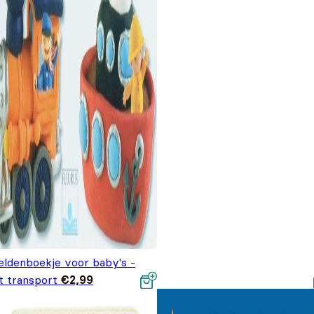
eldenboekje voor baby's -
t transport
€
2,99