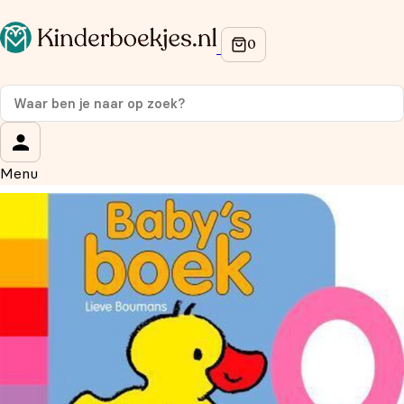
Op de hoogte blijven van onze acties?
Meld je aan voor onze nieuwsbrief en ontvang
10%
korting
op je eerste aankoop!
Wat is je voornaam?
*
Menu
Wat is je e-mailadres?
*
Aanmelden
We gebruiken je gegevens om contact op te nemen,
in overeenstemming met ons
privacybeleid.