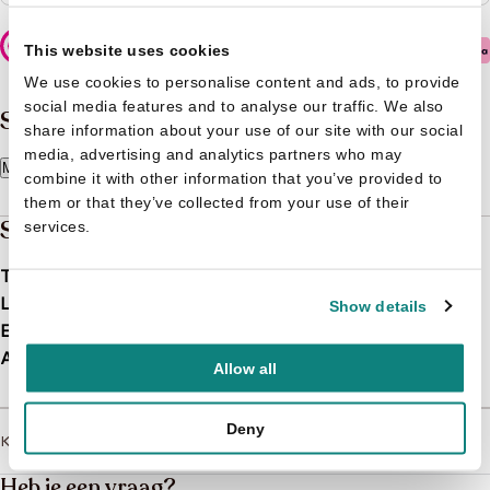
Veilig betalen
This website uses cookies
We use cookies to personalise content and ads, to provide
social media features and to analyse our traffic. We also
Samenvatting
share information about your use of our site with our social
media, advertising and analytics partners who may
Meer lezen
combine it with other information that you’ve provided to
them or that they’ve collected from your use of their
Specificaties
services.
Taal
nl
Leeftijd
0 t/m 3 jaar
Show details
EAN
9789088461583
Afmetingen
15 mm
Allow all
Deny
Kinderboeken
>
Alle kinderboeken
>
Baby’s boek
Heb je een vraag?