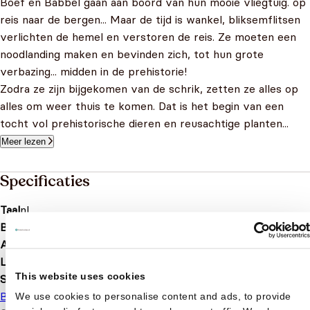
Boef en Babbel gaan aan boord van hun mooie vliegtuig. op
reis naar de bergen... Maar de tijd is wankel, bliksemflitsen
verlichten de hemel en verstoren de reis. Ze moeten een
noodlanding maken en bevinden zich, tot hun grote
verbazing... midden in de prehistorie!
Zodra ze zijn bijgekomen van de schrik, zetten ze alles op
alles om weer thuis te komen. Dat is het begin van een
tocht vol prehistorische dieren en reusachtige planten...
Meer lezen
Specificaties
Taal
nl
Bindwijze
Hardcover
Aantal pagina's
32
Leeftijd
4 t/m 10 jaar
This website uses cookies
Serie of karakter
Babbel en Boef
Dinosaurus
We use cookies to personalise content and ads, to provide