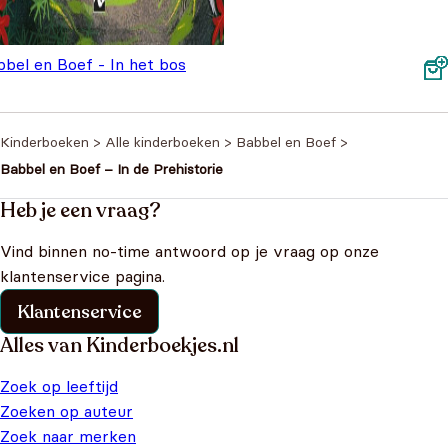
bbel en Boef - In het bos
Oorspronkelijke prijs was: €14,95.
Huidige prijs is: €8,99.
€
8,99
4,95
Kinderboeken
>
Alle kinderboeken
>
Babbel en Boef
>
Babbel en Boef – In de Prehistorie
Heb je een vraag?
Vind binnen no-time antwoord op je vraag op onze
klantenservice pagina.
Klantenservice
Alles van Kinderboekjes.nl
Zoek op leeftijd
Zoeken op auteur
Zoek naar merken