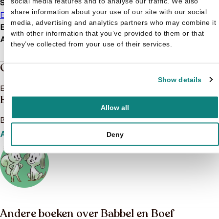
social media features and to analyse our traffic. We also
Soort boek
share information about your use of our site with our social
Educatief
Leesboek
Voorleesboek
media, advertising and analytics partners who may combine it
EAN
9789460786761
with other information that you’ve provided to them or that
Afmetingen
0210 × 210 × 10 mm
they’ve collected from your use of their services.
Over de boeken van Babbel en Boef
Show details
Er is nog niks geschreven over Babbel en Boef
Babbel en Boef
Allow all
Bekijk het boeken aanbod van Babbel en Boef
Aanbod
Deny
Andere boeken over Babbel en Boef