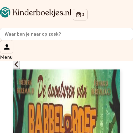
Op de hoogte blijven van onze acties?
Meld je aan voor onze nieuwsbrief en ontvang
10%
korting
op je eerste aankoop!
Wat is je voornaam?
*
Menu
Wat is je e-mailadres?
*
Aanmelden
We gebruiken je gegevens om contact op te nemen, in
overeenstemming met ons
privacybeleid.