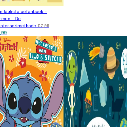
jn leukste oefenboek -
rmen - De
ntessorimethode
€
7,99
spronkelijke prijs was: €7,99.
Huidige prijs is: €5,99.
,99