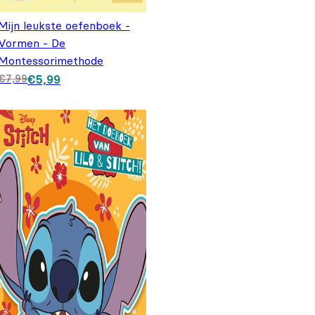
Mijn leukste oefenboek -
Vormen - De
Montessorimethode
Oorspronkelijke prijs was: €7,99.
Huidige prijs is: €5,99.
€
7,99
€
5,99