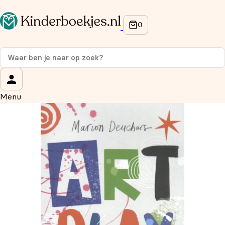
Op de hoogte blijven van onze acties?
Meld je aan voor onze nieuwsbrief en ontvang
10%
korting
op je eerste aankoop!
Wat is je voornaam?
*
Menu
Wat is je e-mailadres?
*
Aanmelden
We gebruiken je gegevens om contact op te nemen, in
overeenstemming met ons
privacybeleid.