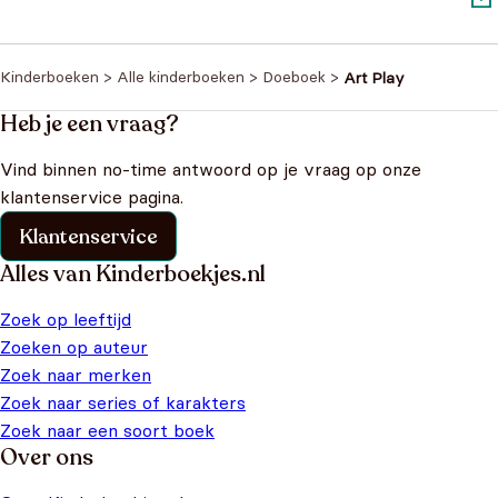
Oorspronkelijke prijs
Huidige prijs is:
€
7,99
€
9,99
was: €9,99.
€7,99.
Kinderboeken
>
Alle kinderboeken
>
Doeboek
>
Art Play
Heb je een vraag?
Vind binnen no-time antwoord op je vraag op onze
klantenservice pagina.
Klantenservice
Alles van Kinderboekjes.nl
Zoek op leeftijd
Zoeken op auteur
Zoek naar merken
Zoek naar series of karakters
Zoek naar een soort boek
Over ons