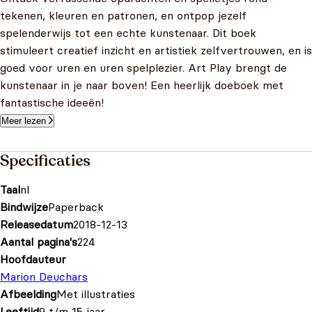
tekenen, kleuren en patronen, en ontpop jezelf
spelenderwijs tot een echte kunstenaar. Dit boek
stimuleert creatief inzicht en artistiek zelfvertrouwen, en is
goed voor uren en uren spelplezier. Art Play brengt de
kunstenaar in je naar boven! Een heerlijk doeboek met
fantastische ideeën!
Meer lezen
Specificaties
Taal
nl
Bindwijze
Paperback
Releasedatum
2018-12-13
Aantal pagina's
224
Hoofdauteur
Marion Deuchars
Afbeelding
Met illustraties
Leeftijd
9 t/m 15 jaar