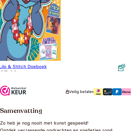
Lilo & Stitch Doeboek
€
5,99
Veilig betalen
Samenvatting
Zo heb je nog nooit met kunst gespeeld!
Ontdek verrassende opdrachten en spelletjes rond