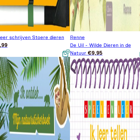
leer schrijven Stoere dieren
Renne
,99
De Uil - Wilde Dieren in de
Natuur
€
9,95