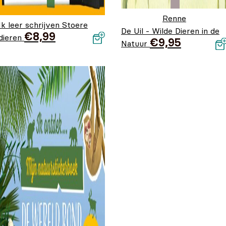
Renne
Ik leer schrijven Stoere
De Uil - Wilde Dieren in de
€
8,99
dieren
€
9,95
Natuur