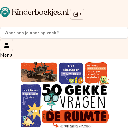
Op de hoogte blijven van onze acties?
Meld je aan voor onze nieuwsbrief en ontvang
10%
korting
op je eerste aankoop!
Wat is je voornaam?
*
Menu
Wat is je e-mailadres?
*
Aanmelden
We gebruiken je gegevens om contact op te nemen, in
overeenstemming met ons
privacybeleid.