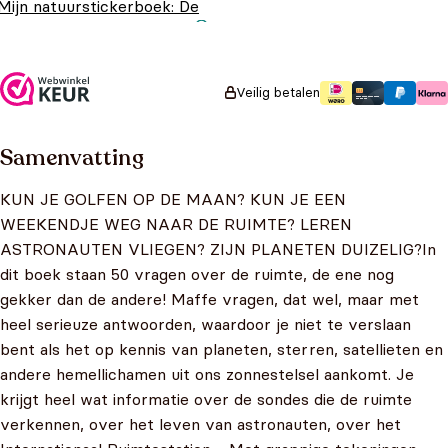
Mijn natuurstickerboek: De
wereld rond
Oorspronkelijke
Huidige
€
6,99
€
4,99
prijs was:
prijs is:
€6,99.
€4,99.
Veilig betalen
Samenvatting
KUN JE GOLFEN OP DE MAAN? KUN JE EEN
WEEKENDJE WEG NAAR DE RUIMTE? LEREN
ASTRONAUTEN VLIEGEN? ZIJN PLANETEN DUIZELIG?In
dit boek staan 50 vragen over de ruimte, de ene nog
gekker dan de andere! Maffe vragen, dat wel, maar met
heel serieuze antwoorden, waardoor je niet te verslaan
bent als het op kennis van planeten, sterren, satellieten en
andere hemellichamen uit ons zonnestelsel aankomt. Je
krijgt heel wat informatie over de sondes die de ruimte
verkennen, over het leven van astronauten, over het