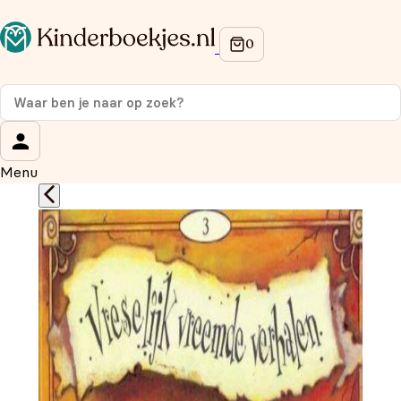
Op de hoogte blijven van onze acties?
Meld je aan voor onze nieuwsbrief en ontvang
10%
korting
op je eerste aankoop!
Wat is je voornaam?
*
Menu
Wat is je e-mailadres?
*
Aanmelden
We gebruiken je gegevens om contact op te nemen, in
overeenstemming met ons
privacybeleid.