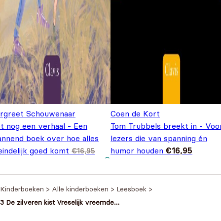
rgreet Schouwenaar
Coen de Kort
et nog een verhaal - Een
Tom Trubbels breekt in - Voo
annend boek over hoe alles
lezers die van spanning én
eindelijk goed komt
humor houden
€
16,95
€
16,95
spronkelijke prijs was:
Huidige prijs is: €9,95.
,95
6,95.
Kinderboeken
>
Alle kinderboeken
>
Leesboek
>
3 De zilveren kist Vreselijk vreemde
verhalen