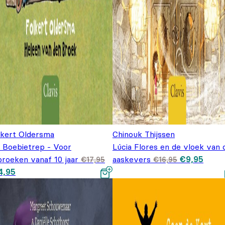
lkert Oldersma
Chinouk Thijssen
 Boebietrep - Voor
Lúcia Flores en de vloek van 
Oorspronkel
Huidi
broeken vanaf 10 jaar
aaskevers
€
9,95
€
17,95
€
16,95
prijs was:
prijs i
spronkelijke prijs was:
Huidige prijs is: €14,95.
4,95
€16,95.
€9,95
7,95.