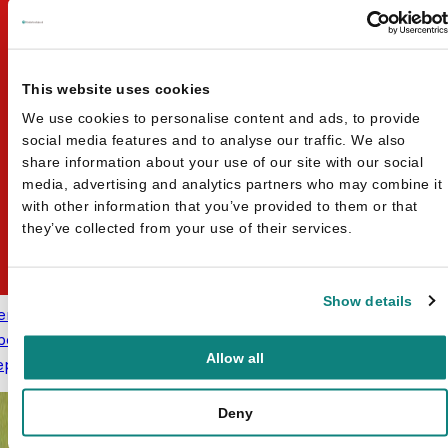
This website uses cookies
We use cookies to personalise content and ads, to provide
social media features and to analyse our traffic. We also
share information about your use of our site with our social
media, advertising and analytics partners who may combine it
with other information that you’ve provided to them or that
they’ve collected from your use of their services.
Show details
ert van Diepen
Lorena Veldhuijzen
per Opa! - Luuk en de rode
Het buitengewone leven van
Oorspronkelijke
Huidige prijs
Allow all
ep
€
5,99
€
7,95
prijs was: €7,95.
is: €5,99.
Benjamin Socks
€
14,95
Deny