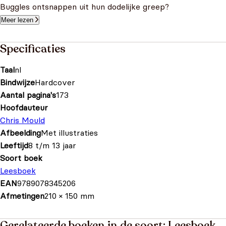
Buggles ontsnappen uit hun dodelijke greep?
Meer lezen
Specificaties
Taal
nl
Bindwijze
Hardcover
Aantal pagina's
173
Hoofdauteur
Chris Mould
Afbeelding
Met illustraties
Leeftijd
8 t/m 13 jaar
Soort boek
Leesboek
EAN
9789078345206
Afmetingen
210 × 150 mm
Gerelateerde boeken in de soort: Leesboek