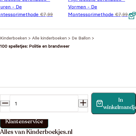
euren - De
Vormen - De
ntessorimethode
Montessorimethode
€
7,99
€
7,99
spronkelijke prijs was: €7,99.
Huidige prijs is: €5,99.
Oorspronkelijke prijs was:
Huidige prijs is: €5,99.
,99
€
5,99
€7,99.
Kinderboeken
>
Alle kinderboeken
>
De Ballon
>
100 spelletjes: Politie en brandweer
Heb je een vraag?
In
Vind binnen no-time antwoord op je vraag op onze
winkelmandj
klantenservice pagina.
Klantenservice
Alles van Kinderboekjes.nl