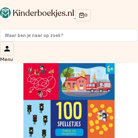
Op de hoogte blijven van onze acties?
Meld je aan voor onze nieuwsbrief en ontvang
10%
korting
op je eerste aankoop!
Wat is je voornaam?
*
Menu
Wat is je e-mailadres?
*
Aanmelden
We gebruiken je gegevens om contact op te nemen, in
overeenstemming met ons
privacybeleid.