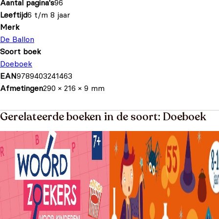
Aantal pagina's
96
Leeftijd
6 t/m 8 jaar
Merk
De Ballon
Soort boek
Doeboek
EAN
9789403241463
Afmetingen
290 × 216 × 9 mm
Gerelateerde boeken in de soort: Doeboek