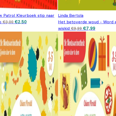
w Patrol Kleurboek stip naar
Linda Bertola
Oorspronkelijke prijs was: €3,00.
Huidige prijs is: €2,50.
p
€
2,50
Het betoverde woud - Word 
€
3,00
Oorspronkelijke
Huidige
wiskid
€
7,99
€
9,99
prijs was:
prijs is:
€9,99.
€7,99.