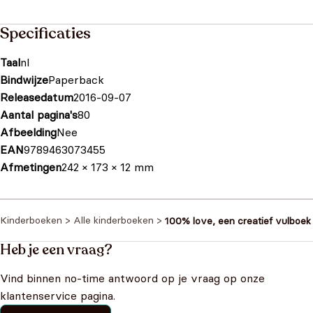
Specificaties
Taal
nl
Bindwijze
Paperback
Releasedatum
2016-09-07
Aantal pagina's
80
Afbeelding
Nee
EAN
9789463073455
Afmetingen
242 × 173 × 12 mm
Kinderboeken
>
Alle kinderboeken
>
100% love, een creatief vulboek
Heb je een vraag?
Vind binnen no-time antwoord op je vraag op onze
klantenservice pagina.