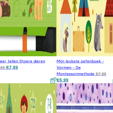
leer tellen Stoere dieren
Mijn leukste oefenboek -
Oorspronkelijke prijs
Huidige prijs is:
€
7,99
Vormen - De
,99
was: €8,99.
€7,99.
Montessorimethode
€
7,99
Oorspronkelijke prijs was:
Huidige prijs is: €5,99.
€
5,99
€7,99.