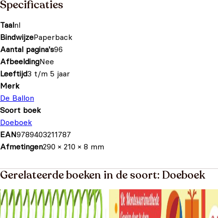
Specificaties
Taal
nl
Bindwijze
Paperback
Aantal pagina's
96
Afbeelding
Nee
Leeftijd
3 t/m 5 jaar
Merk
De Ballon
Soort boek
Doeboek
EAN
9789403211787
Afmetingen
290 × 210 × 8 mm
Gerelateerde boeken in de soort: Doeboek