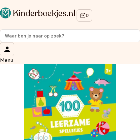
Op de hoogte blijven van onze acties?
Meld je aan voor onze nieuwsbrief en ontvang
10%
korting
op je eerste aankoop!
Wat is je voornaam?
*
Menu
Wat is je e-mailadres?
*
Aanmelden
We gebruiken je gegevens om contact op te nemen, in
overeenstemming met ons
privacybeleid.