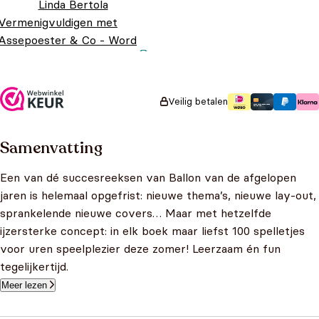
Linda Bertola
Vermenigvuldigen met
Assepoester & Co - Word
een wiskid
Oorspronkelijke
Huidige prijs
€
9,99
€
7,99
prijs was:
is: €7,99.
€9,99.
Veilig betalen
Samenvatting
Een van dé succesreeksen van Ballon van de afgelopen
jaren is helemaal opgefrist: nieuwe thema’s, nieuwe lay-out,
sprankelende nieuwe covers… Maar met hetzelfde
ijzersterke concept: in elk boek maar liefst 100 spelletjes
voor uren speelplezier deze zomer! Leerzaam én fun
tegelijkertijd.
Meer lezen