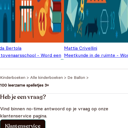
da Bertola
Mattia Crivellini
 tovenaarsschool - Word een
Meetkunde in de ruimte - Wo
Oorspronkelijke
Huidige prijs
Oorspronkel
Huidi
kid
€
6,99
een wiskid
€
6,99
€
9,99
€
9,99
prijs was: €9,99.
is: €6,99.
prijs was:
prijs i
€9,99.
€6,99
Kinderboeken
>
Alle kinderboeken
>
De Ballon
>
100 leerzame spelletjes 3+
Heb je een vraag?
Vind binnen no-time antwoord op je vraag op onze
klantenservice pagina.
Klantenservice