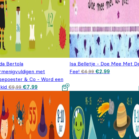
da Bertola
Isa Belletje - Doe Mee Met D
Oorspronkelijke pr
Huidige prijs
rmenigvuldigen met
Fee!
€
2,99
€
4,99
was: €4,99.
€2,99.
sepoester & Co - Word een
Oorspronkelijke
Huidige prijs
kid
€
7,99
€
9,99
prijs was: €9,99.
is: €7,99.