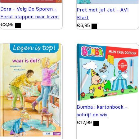
Dora - Volg De Sporen -
Pret met juf Jet - AVI
Eerst stappen naar lezen
Start
€
3,99
€
6,95
Bumba : kartonboek -
schrijf en wis
€
12,99