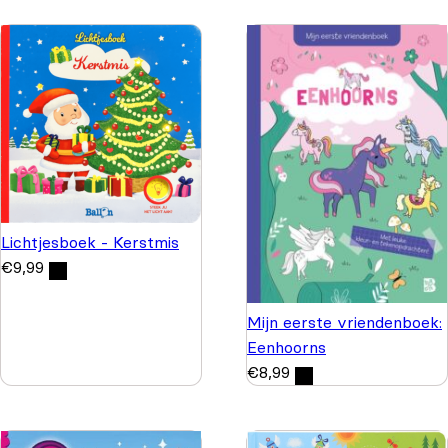
Lichtjesboek - Kerstmis
€
9,99
Mijn eerste vriendenboek:
Eenhoorns
€
8,99