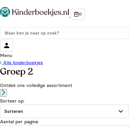
Op de hoogte blijven van onze acties?
Meld je aan voor onze nieuwsbrief en ontvang
10%
korting
op je eerste aankoop!
Wat is je voornaam?
*
Menu
Alle kinderboekjes
Wat is je e-mailadres?
*
Groep 2
Ontdek ons volledige assortiment
Aanmelden
We gebruiken je gegevens om contact op te nemen,
Sorteer op:
in overeenstemming met ons
privacybeleid.
Aantal per pagina: