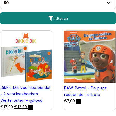
Filteren
Dikkie Dik voordeelbundel
PAW Patrol - De pups
- 2 voorleesboeken:
redden de Turbots
Welterusten + ijskoud
€
7,99
€
17,90
€
12,99