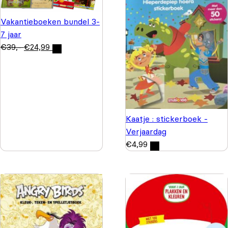
Vakantieboeken bundel 3-
7 jaar
€
39,-
€
24,99
Kaatje : stickerboek -
Verjaardag
€
4,99