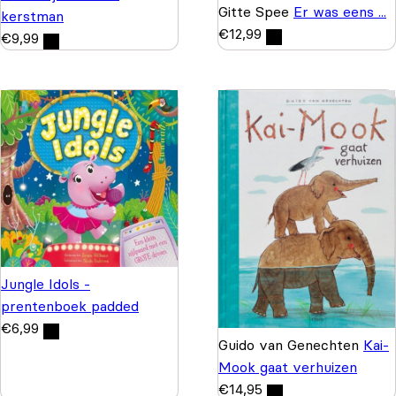
Gitte Spee
Er was eens ...
kerstman
€
12,99
€
9,99
Jungle Idols -
prentenboek padded
€
6,99
Guido van Genechten
Kai-
Mook gaat verhuizen
€
14,95