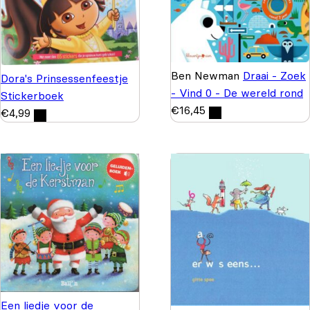
Ben Newman
Draai - Zoek
Dora's Prinsessenfeestje
- Vind 0 - De wereld rond
Stickerboek
€
16,45
€
4,99
Een liedje voor de