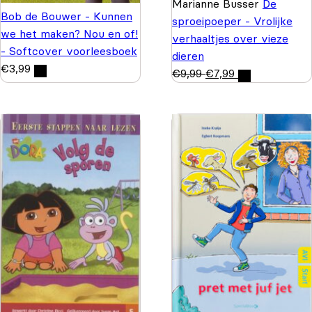
Marianne Busser
De
Bob de Bouwer - Kunnen
sproeipoeper - Vrolijke
we het maken? Nou en of!
verhaaltjes over vieze
- Softcover voorleesboek
dieren
€
3,99
€
9,99
€
7,99