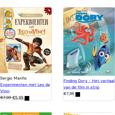
Sergio Manfio
Finding Dory - Het verhaal
Experimenten met Leo da
van de film in strip
Vinci
€
7,95
€
7,99
€
5,99