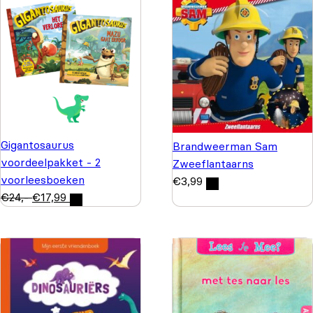
Gigantosaurus
Brandweerman Sam
voordeelpakket - 2
Zweeflantaarns
voorleesboeken
€
3,99
€
24,-
€
17,99