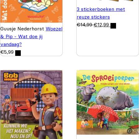
3 stickerboeken met
reuze stickers
€
14,99
€
12,99
Guusje Nederhorst
Woezel
& Pip - Wat doe jij
vandaag?
€
5,99