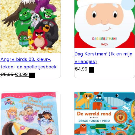
Dag Kerstman! (Ik en mijn
Angry birds 03. kleur-,
vriendjes)
teken- en spelletjesboek
€
4,99
€
5,95
€
3,99