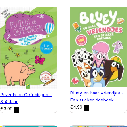
Bluey en haar vriendjes -
Puzzels en Oefeningen -
Een sticker doeboek
3-4 Jaar
€
4,99
€
3,99