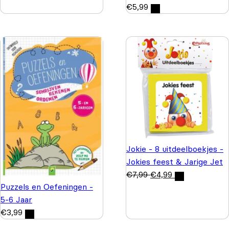
€
5,99
Jokie - 8 uitdeelboekjes -
Jokies feest & Jarige Jet
€
7,99
€
4,99
Puzzels en Oefeningen -
5-6 Jaar
€
3,99