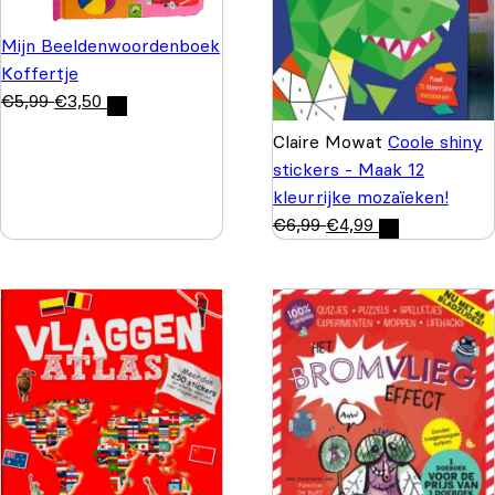
Mijn Beeldenwoordenboek
Koffertje
€
5,99
€
3,50
Claire Mowat
Coole shiny
stickers - Maak 12
kleurrijke mozaïeken!
€
6,99
€
4,99