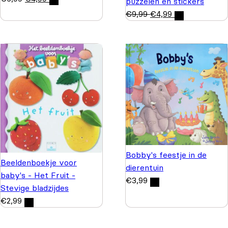
puzzelen en stickers
€
9,99
€
4,99
Bobby's feestje in de
Beeldenboekje voor
dierentuin
baby's - Het Fruit -
€
3,99
Stevige bladzijdes
€
2,99