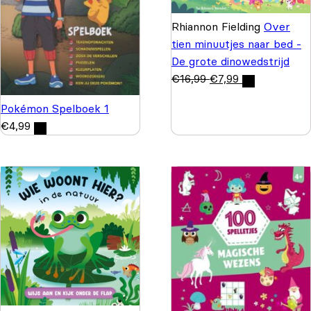
Rhiannon Fielding
Over
tien minuutjes naar bed -
De grote dinowedstrijd
€
16,99
€
7,99
Pokémon Spelboek 1
€
4,99