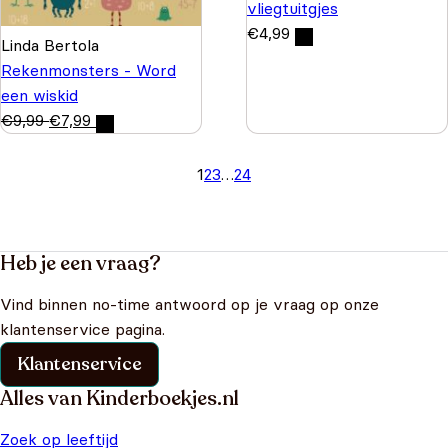
vliegtuitgjes
€
4,99
Linda Bertola
Rekenmonsters - Word
een wiskid
€
9,99
€
7,99
1
2
3
…
24
Heb je een vraag?
Vind binnen no-time antwoord op je vraag op onze
klantenservice pagina.
Klantenservice
Alles van Kinderboekjes.nl
Zoek op leeftijd