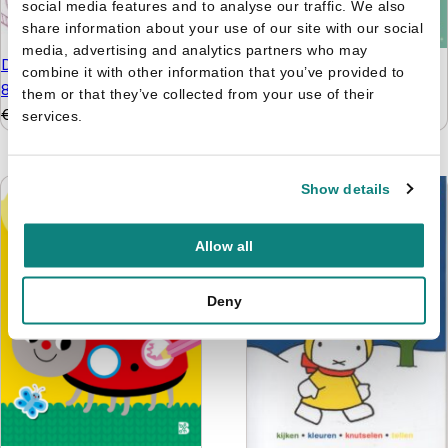
social media features and to analyse our traffic. We also
share information about your use of our site with our social
media, advertising and analytics partners who may
De leukste hersenkrakers
De tafelfabriek - Word
combine it with other information that you’ve provided to
8+
een wiskid
them or that they’ve collected from your use of their
€
5,99
€
4,99
€
9,99
€
6,99
services.
Show details
Allow all
Deny