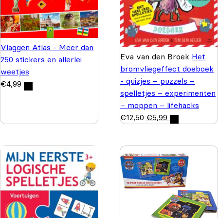
Vlaggen Atlas - Meer dan
Eva van den Broek
Het
250 stickers en allerlei
bromvliegeffect doeboek
weetjes
- quizjes – puzzels –
€
4,99
spelletjes – experimenten
– moppen – lifehacks
€
12,50
€
5,99