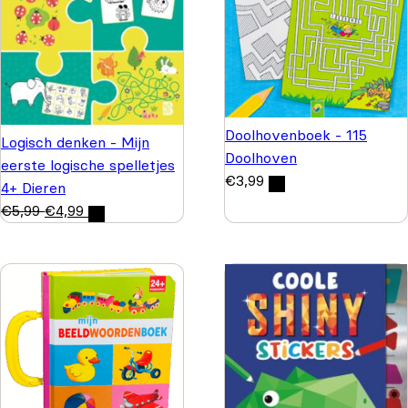
Doolhovenboek - 115
Logisch denken - Mijn
Doolhoven
eerste logische spelletjes
€
3,99
4+ Dieren
€
5,99
€
4,99