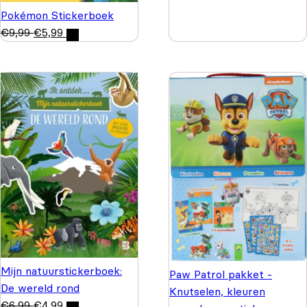
Pokémon Stickerboek
€
9,99
€
5,99
Mijn natuurstickerboek:
Paw Patrol pakket -
De wereld rond
Knutselen, kleuren
€
6,99
€
4,99