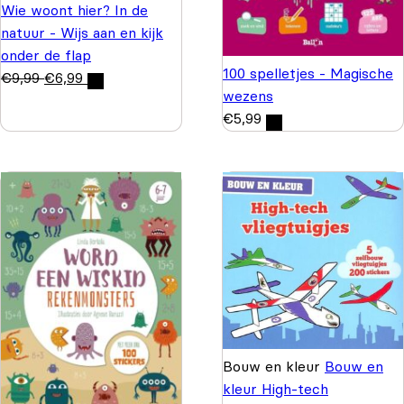
Wie woont hier? In de
natuur - Wijs aan en kijk
onder de flap
100 spelletjes - Magische
€
9,99
€
6,99
wezens
€
5,99
Bouw en kleur
Bouw en
kleur High-tech