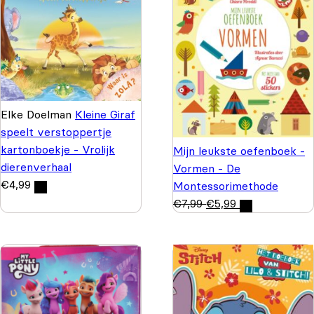
Elke Doelman
Kleine Giraf
speelt verstoppertje
kartonboekje - Vrolijk
Mijn leukste oefenboek -
dierenverhaal
Vormen - De
€
4,99
Montessorimethode
€
7,99
€
5,99