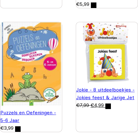
€
5,99
Jokie - 8 uitdeelboekjes -
Jokies feest & Jarige Jet
€
7,99
€
4,99
Puzzels en Oefeningen -
5-6 Jaar
€
3,99