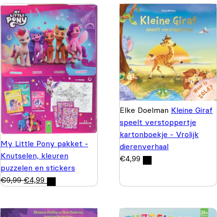
Elke Doelman
Kleine Giraf
speelt verstoppertje
kartonboekje - Vrolijk
My Little Pony pakket -
dierenverhaal
Knutselen, kleuren
€
4,99
puzzelen en stickers
€
9,99
€
4,99