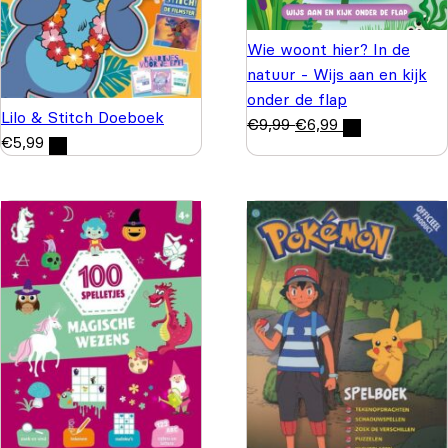
Wie woont hier? In de
natuur - Wijs aan en kijk
onder de flap
Lilo & Stitch Doeboek
€
9,99
€
6,99
€
5,99