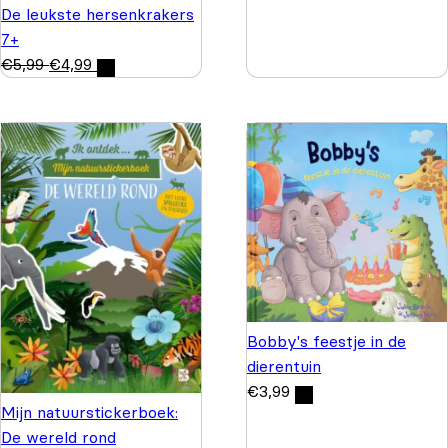
De leukste hersenkrakers
7+
€
5,99
€
4,99
Bobby's feestje in de
dierentuin
€
3,99
Mijn natuurstickerboek:
De wereld rond