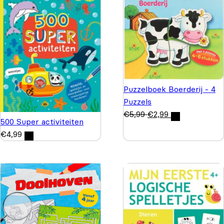
Puzzelboek Boerderij - 4
Puzzels
€
5,99
€
2,99
500 Super activiteiten
€
4,99