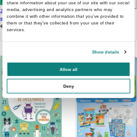
share information about your use of our site with our social
media, advertising and analytics partners who may
Zonnige reeks - Plakken
Nijntje - Doeboek 4 -
combine it with other information that you’ve provided to
en kleuren 3+
Kijken, kleuren, knutselen
them or that they’ve collected from your use of their
€
4,99
€
3,99
& tellen
services.
€
5,99
€
4,99
Show details
Allow all
Deny