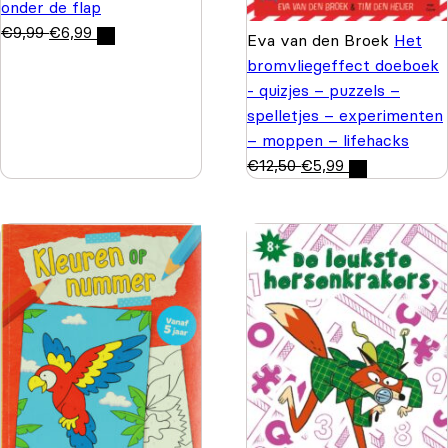
onder de flap
€
9,99
€
6,99
Eva van den Broek
Het
bromvliegeffect doeboek
- quizjes – puzzels –
spelletjes – experimenten
– moppen – lifehacks
€
12,50
€
5,99