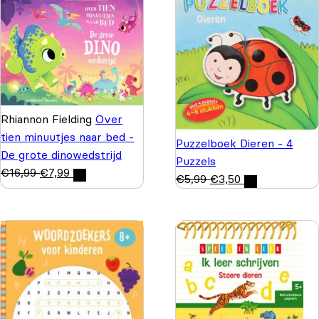
Rhiannon Fielding
Over
tien minuutjes naar bed -
Puzzelboek Dieren - 4
De grote dinowedstrijd
Puzzels
€
16,99
€
7,99
€
5,99
€
3,50