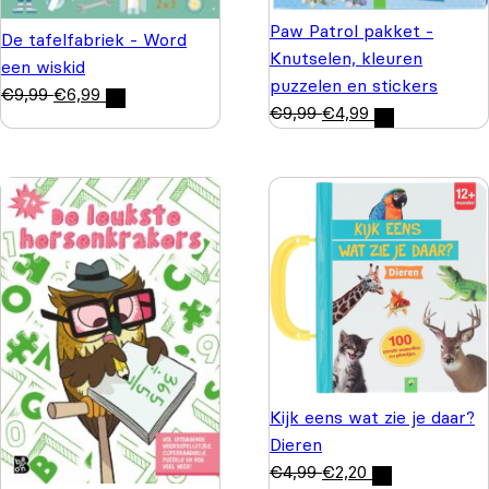
Paw Patrol pakket -
De tafelfabriek - Word
Knutselen, kleuren
een wiskid
puzzelen en stickers
€
9,99
€
6,99
€
9,99
€
4,99
Kijk eens wat zie je daar?
Dieren
€
4,99
€
2,20