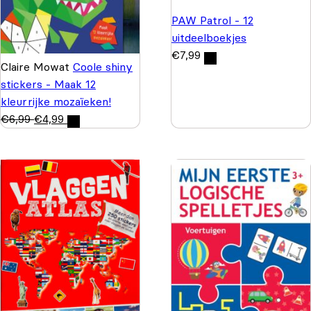
PAW Patrol - 12
uitdeelboekjes
€
7,99
Claire Mowat
Coole shiny
stickers - Maak 12
kleurrijke mozaïeken!
€
6,99
€
4,99