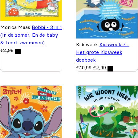
Monica Maas
Bobbi - 3 in 1
(In de zomer, En de baby
& Leert zwemmen)
Kidsweek
Kidsweek 7 -
€
4,99
Het grote Kidsweek
doeboek
€
10,99
€
7,99