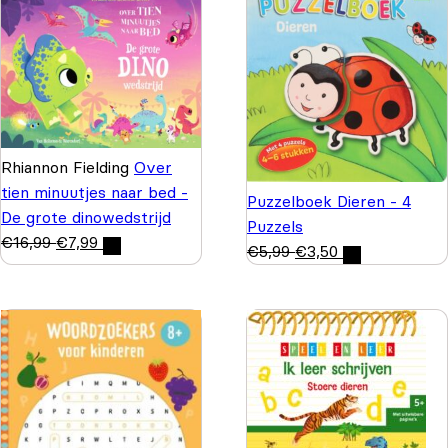
Rhiannon Fielding
Over
tien minuutjes naar bed -
Puzzelboek Dieren - 4
De grote dinowedstrijd
Puzzels
€
16,99
€
7,99
€
5,99
€
3,50