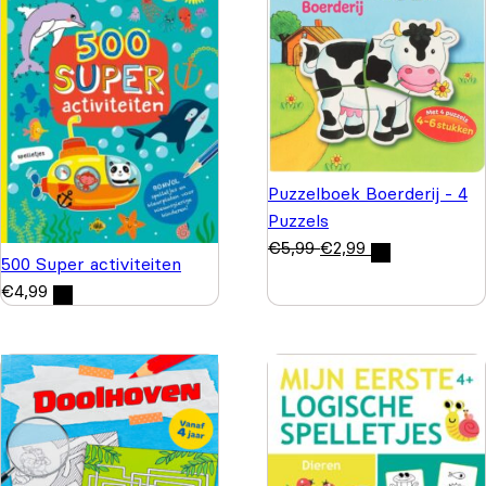
Puzzelboek Boerderij - 4
Puzzels
€
5,99
€
2,99
500 Super activiteiten
€
4,99