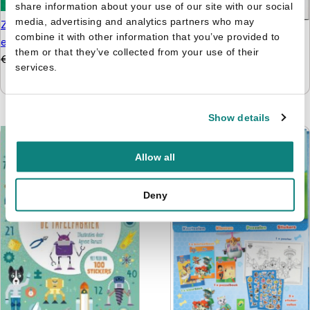
share information about your use of our site with our social
media, advertising and analytics partners who may
Zonnige reeks - Plakken
Nijntje - Doeboek 4 -
combine it with other information that you’ve provided to
en kleuren 3+
Kijken, kleuren, knutselen
them or that they’ve collected from your use of their
€
4,99
€
3,99
& tellen
services.
€
5,99
€
4,99
Show details
Allow all
Deny