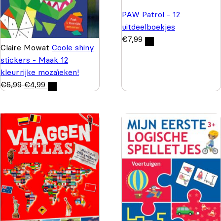
PAW Patrol - 12
uitdeelboekjes
€
7,99
Claire Mowat
Coole shiny
stickers - Maak 12
kleurrijke mozaïeken!
€
6,99
€
4,99