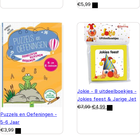
€
5,99
Jokie - 8 uitdeelboekjes -
Jokies feest & Jarige Jet
€
7,99
€
4,99
Puzzels en Oefeningen -
5-6 Jaar
€
3,99