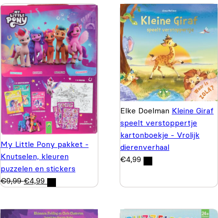
Elke Doelman
Kleine Giraf
speelt verstoppertje
kartonboekje - Vrolijk
My Little Pony pakket -
dierenverhaal
Knutselen, kleuren
€
4,99
puzzelen en stickers
€
9,99
€
4,99