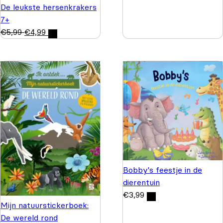
De leukste hersenkrakers
7+
€
5,99
€
4,99
Bobby's feestje in de
dierentuin
€
3,99
Mijn natuurstickerboek:
De wereld rond