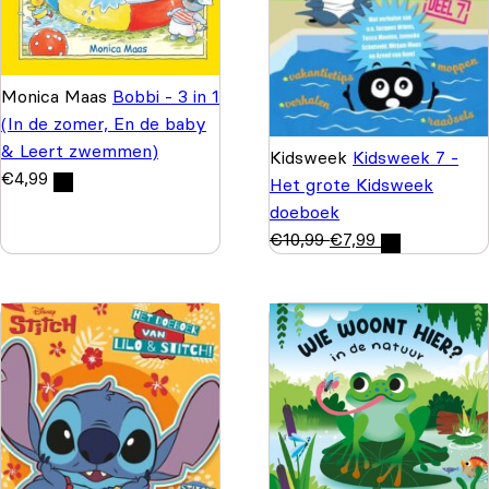
Monica Maas
Bobbi - 3 in 1
(In de zomer, En de baby
& Leert zwemmen)
Kidsweek
Kidsweek 7 -
€
4,99
Het grote Kidsweek
doeboek
€
10,99
€
7,99