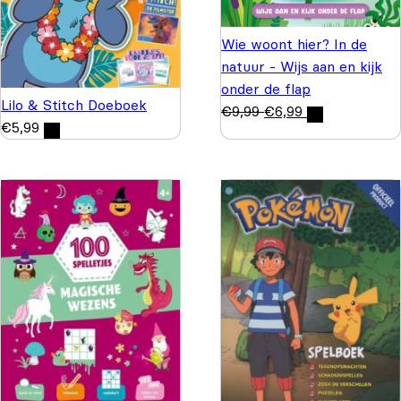
Wie woont hier? In de
natuur - Wijs aan en kijk
onder de flap
Lilo & Stitch Doeboek
€
9,99
€
6,99
€
5,99