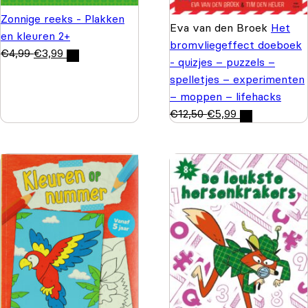
Zonnige reeks - Plakken
Eva van den Broek
Het
en kleuren 2+
bromvliegeffect doeboek
€
4,99
€
3,99
- quizjes – puzzels –
spelletjes – experimenten
– moppen – lifehacks
€
12,50
€
5,99