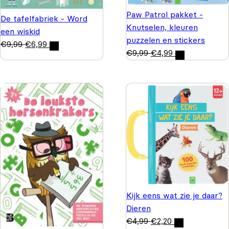
Paw Patrol pakket -
De tafelfabriek - Word
Knutselen, kleuren
een wiskid
puzzelen en stickers
€
9,99
€
6,99
€
9,99
€
4,99
Kijk eens wat zie je daar?
Dieren
€
4,99
€
2,20