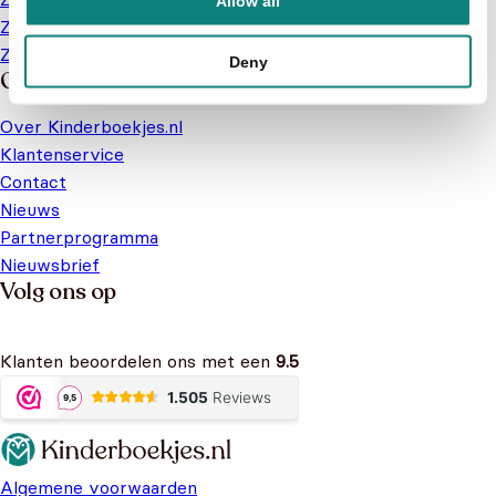
Allow all
Zoek naar series of karakters
Zoek naar een soort boek
Deny
Over ons
Over Kinderboekjes.nl
Klantenservice
Contact
Nieuws
Partnerprogramma
Nieuwsbrief
Volg ons op
Klanten beoordelen ons met een
9.5
Algemene voorwaarden