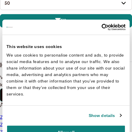
Filteren
This website uses cookies
We use cookies to personalise content and ads, to provide
social media features and to analyse our traffic. We also
Heb je een vraag?
share information about your use of our site with our social
media, advertising and analytics partners who may
Vind binnen no-time antwoord op je vraag op onze
combine it with other information that you’ve provided to
klantenservice pagina.
them or that they’ve collected from your use of their
Klantenservice
services.
Alles van Kinderboekjes.nl
Show details
Zoek op leeftijd
Zoeken op auteur
Zoek naar merken