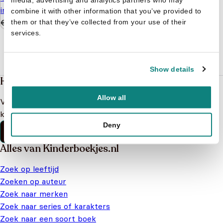
in het donkere land
combine it with other information that you’ve provided to
€
11,99
them or that they’ve collected from your use of their
services.
Show details
Heb je een vraag?
Allow all
Vind binnen no-time antwoord op je vraag op onze
klantenservice pagina.
Deny
Klantenservice
Alles van Kinderboekjes.nl
Zoek op leeftijd
Zoeken op auteur
Zoek naar merken
Zoek naar series of karakters
Zoek naar een soort boek