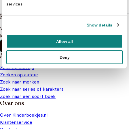
services.
Heb je een vraag?
Show details
Vind binnen no-time antwoord op je vraag op onze
klantenservice pagina.
Allow all
Klantenservice
Alles van Kinderboekjes.nl
Deny
Zoek op leeftijd
Zoeken op auteur
Zoek naar merken
Zoek naar series of karakters
Zoek naar een soort boek
Over ons
Over Kinderboekjes.nl
Klantenservice