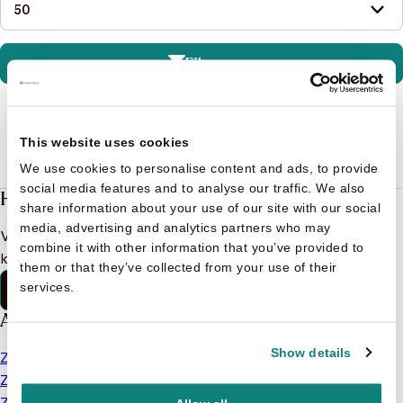
Filteren
This website uses cookies
We use cookies to personalise content and ads, to provide
social media features and to analyse our traffic. We also
Heb je een vraag?
share information about your use of our site with our social
media, advertising and analytics partners who may
Vind binnen no-time antwoord op je vraag op onze
combine it with other information that you’ve provided to
klantenservice pagina.
them or that they’ve collected from your use of their
Klantenservice
services.
Alles van Kinderboekjes.nl
Show details
Zoek op leeftijd
Zoeken op auteur
Zoek naar merken