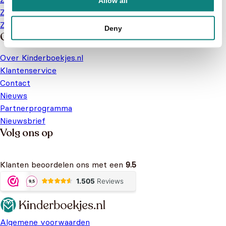
Allow all
Zoek naar series of karakters
Zoek naar een soort boek
Deny
Over ons
Over Kinderboekjes.nl
Klantenservice
Contact
Nieuws
Partnerprogramma
Nieuwsbrief
Volg ons op
Klanten beoordelen ons met een
9.5
Algemene voorwaarden