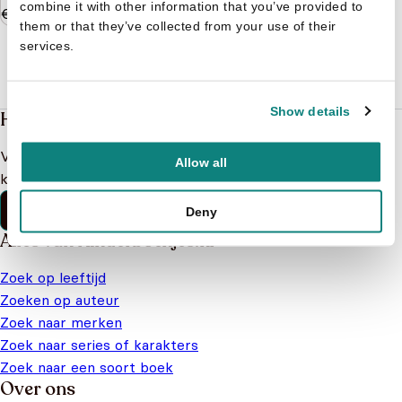
combine it with other information that you’ve provided to
€
6,95
them or that they’ve collected from your use of their
services.
Show details
Heb je een vraag?
Vind binnen no-time antwoord op je vraag op onze
Allow all
klantenservice pagina.
Klantenservice
Deny
Alles van Kinderboekjes.nl
Zoek op leeftijd
Zoeken op auteur
Zoek naar merken
Zoek naar series of karakters
Zoek naar een soort boek
Over ons